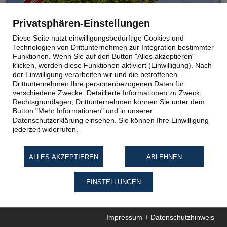
© Eurofun Touristik GmbH
Privatsphären-Einstellungen
Diese Seite nutzt einwilligungsbedürftige Cookies und
Technologien von Drittunternehmen zur Integration bestimmter
Funktionen. Wenn Sie auf den Button "Alles akzeptieren"
klicken, werden diese Funktionen aktiviert (Einwilligung). Nach
der Einwilligung verarbeiten wir und die betroffenen
Drittunternehmen Ihre personenbezogenen Daten für
verschiedene Zwecke. Detaillierte Informationen zu Zweck,
Rechtsgrundlagen, Drittunternehmen können Sie unter dem
Button "Mehr Informationen" und in unserer
Datenschutzerklärung einsehen. Sie können Ihre Einwilligung
Radreisen | 6 Tage
jederzeit widerrufen.
Neckar & Weinstraße
ALLES AKZEPTIEREN
ABLEHNEN
Radreise in der Pfalz ab/an Neustadt. Kaiserdome in
Speyer und Worms, Heidelberg, Deutsche Weinstraße...
EINSTELLUNGEN
Rheinromantik pur. Tourencharakter: mittel, Ø 30 km
Aug 26 - Okt 27
Impressum
Datenschutzhinweis
ab € 754,-
Preis p.P.