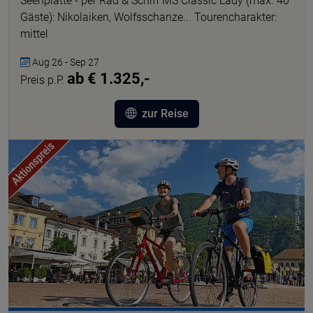
Seenplatte - per Rad & Schiff MS Classic Lady (max. 40
Gäste): Nikolaiken, Wolfsschanze... Tourencharakter:
mittel
Aug 26 - Sep 27
ab € 1.325,-
Preis p.P.
zur Reise
© Eurofun Touristik GmbH