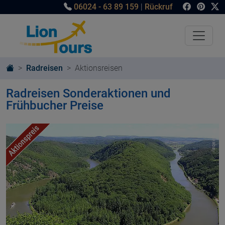
06024 - 63 89 159
|
Rückruf
Radreisen
Aktionsreisen
Radreisen Sonderaktionen und
Frühbucher Preise
© pixabay