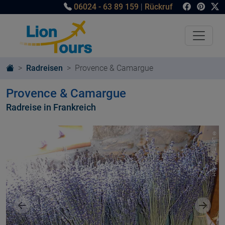
06024 - 63 89 159
|
Rückruf
Radreisen
Provence & Camargue
Provence & Camargue
Radreise in Frankreich
© Lion Tours GmbH
Vorheriges Bild
Nächst