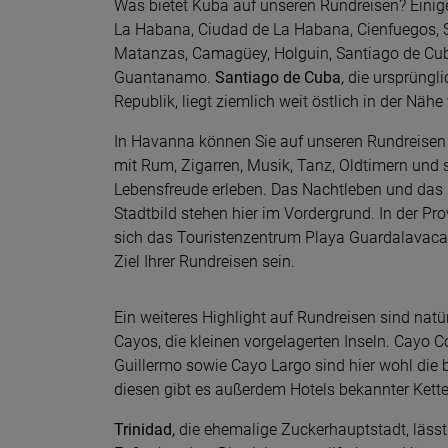
Was bietet Kuba auf unseren Rundreisen? Einig
La Habana, Ciudad de La Habana, Cienfuegos, Sa
Matanzas, Camagüey, Holguin, Santiago de Cub
Guantanamo.
Santiago de Cuba,
die ursprüngli
Republik, liegt ziemlich weit östlich in der Nä
In Havanna können Sie auf unseren Rundreisen
mit Rum, Zigarren, Musik, Tanz, Oldtimern und s
Lebensfreude erleben. Das Nachtleben und das h
Stadtbild stehen hier im Vordergrund. In der Pr
sich das Touristenzentrum Playa Guardalavaca.
Ziel Ihrer Rundreisen sein.
Ein weiteres Highlight auf Rundreisen sind natür
Cayos, die kleinen vorgelagerten Inseln. Cayo 
Guillermo sowie Cayo Largo sind hier wohl die 
diesen gibt es außerdem Hotels bekannter Kette
Trinidad,
die ehemalige Zuckerhauptstadt, lässt