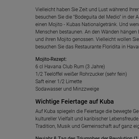
Vielleicht haben Sie Zeit und Lust während Ih
besuchen Sie die "Bodeguita del Medio" in der 
einen Mojito - Kubas Nationalgetränk. Und wen
Menschen bestaunen. An den Wänden hängen Bilde
und ihren Mojito genossen. Vielleicht wollen Si
besuchen Sie das Restaurante Floridita in Hava
Mojito-Rezept:
6 cl Havana Club Rum (3 Jahre)
1/2 Teelöffel weißer Rohrzucker (sehr fein)
Saft einer 1/2 Limette
Sodawasser und Minzzweige
Wichtige Feiertage auf Kuba
Auf Kuba spiegeln die Feiertage die bewegte Ges
kultureller Vielfalt und karibischer Lebensfreude
Tradition, Musik und Gemeinschaft auf ganz ei
Neujahr & Tag des Triumphes der Revolution (1