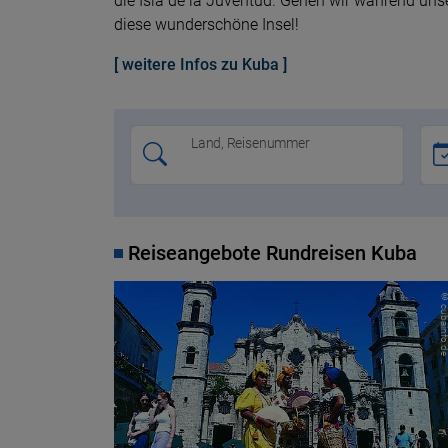
die Isla de la Juventud. Gehen wir während un
diese wunderschöne Insel!
[ weitere Infos zu Kuba ]
Land, Reisenummer
Reiseangebote Rundreisen Kuba
© cubainfo