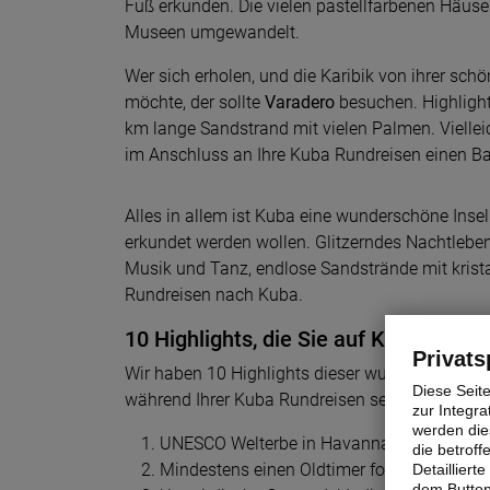
Fuß erkunden. Die vielen pastellfarbenen Häuse
Museen umgewandelt.
Wer sich erholen, und die Karibik von ihrer schö
möchte, der sollte
Varadero
besuchen. Highlight 
km lange Sandstrand mit vielen Palmen. Viellei
im Anschluss an Ihre Kuba Rundreisen einen Ba
Alles in allem ist Kuba eine wunderschöne Inse
erkundet werden wollen. Glitzerndes Nachtleben
Musik und Tanz, endlose Sandstrände mit krista
Rundreisen nach Kuba.
10 Highlights, die Sie auf Kuba erlebe
Privats
Wir haben 10 Highlights dieser wunderbaren Ant
Diese Seit
während Ihrer Kuba Rundreisen sehen und erleb
zur Integra
werden dies
UNESCO Welterbe in Havanna erleben
die betrof
Mindestens einen Oldtimer fotografieren
Detaillier
dem Button