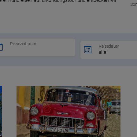
serer Rundreisen auf Erkundungstour und entdecken wir
Son
Reisezeitraum
Reisedauer
.de
© czu_czu_PL pixabay