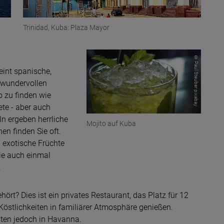
Trinidad, Kuba: Plaza Mayor
© Paul Steuber pixabay
reint spanische,
 wundervollen
 zu finden wie
ete - aber auch
n ergeben herrliche
Mojito auf Kuba
n finden Sie oft.
 exotische Früchte
Sie auch einmal
.
ehört? Dies ist ein privates Restaurant, das Platz für 12
 Köstlichkeiten in familiärer Atmosphäre genießen.
sten jedoch in Havanna.