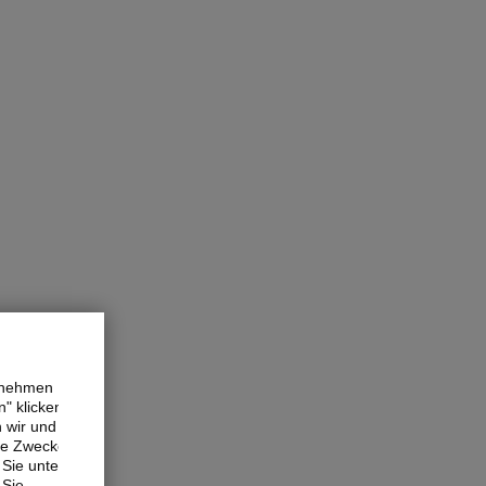
ernehmen
" klicken,
n wir und
ne Zwecke.
Sie unter
 Sie