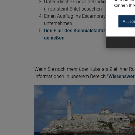
Unterirdische Cueva del Indio
können Ihre
(Tropfsteinhöhle) besuchen
Einen Ausflug ins Escambray-Gebirge
ALLES
unternehmen
Den Flair des Kolonialstädtchens Trinidad
genießen
Wenn Sie noch mehr über Kuba als Ziel Ihrer Ru
Informationen in unserem Bereich "
Wissenswer