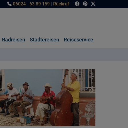
06024 - 63 89 159
|
Rückruf
Radreisen
Städtereisen
Reiseservice
© Rav_ pixabay