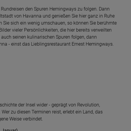
rer Rundreisen den Spuren Hemingways zu folgen. Dann
Altstadt von Havanna und genießen Sie hier ganz in Ruhe
n Sie sich ein wenig umschauen, so können Sie berühmte
r vieler Persönlichkeiten, die hier bereits verweilten
e auch seinen kulinarischen Spuren folgen, dann
nna - einst das Lieblingsrestaurant Ernest Hemingways.
chichte der Insel wider - geprägt von Revolution,
. Wer zu diesen Terminen reist, erlebt ein Land, das
gene Weise verbindet.
. Januar)