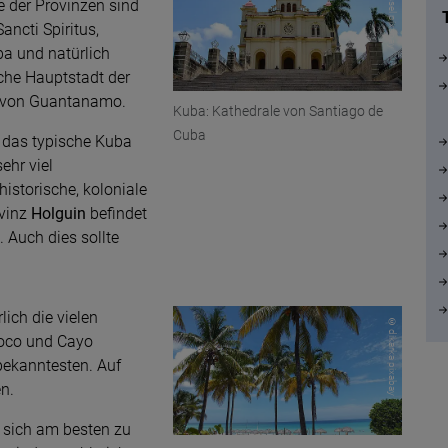
© dassel pixabay
e der Provinzen sind
ncti Spiritus,
a und natürlich
che Hauptstadt der
he von Guantanamo.
Kuba: Kathedrale von Santiago de
Cuba
 das typische Kuba
ehr viel
istorische, koloniale
ovinz
Holguin
befindet
 Auch dies sollte
lich die vielen
© dikarka pixabay
Coco und Cayo
bekanntesten. Auf
n.
 sich am besten zu