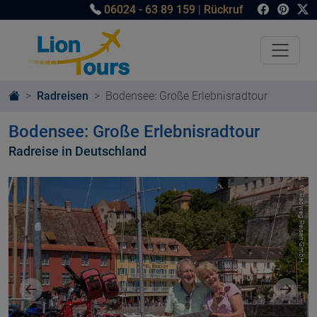
06024 - 63 89 159
|
Rückruf
Radreisen
Bodensee: Große Erlebnisradtour
Bodensee: Große Erlebnisradtour
Radreise in Deutschland
© Radweg Reisen GmbH
Vorheriges Bild
Nächst