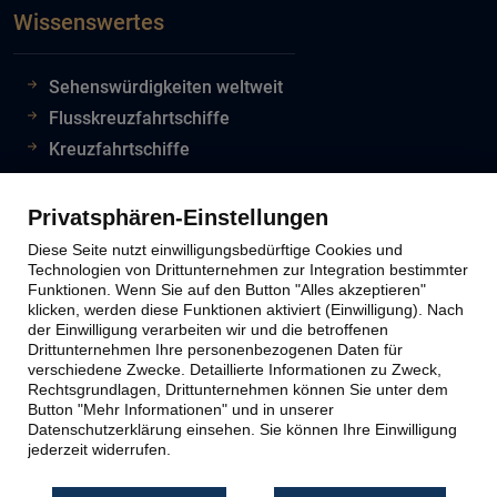
Wissenswertes
Sehenswürdigkeiten weltweit
Flusskreuzfahrtschiffe
Kreuzfahrtschiffe
Flughafeninformationen
Reiseinfos Auswertiges Amt
Privatsphären-Einstellungen
Lion Tours Reise Blog
Diese Seite nutzt einwilligungsbedürftige Cookies und
Technologien von Drittunternehmen zur Integration bestimmter
Funktionen. Wenn Sie auf den Button "Alles akzeptieren"
klicken, werden diese Funktionen aktiviert (Einwilligung). Nach
Lion Tours Kontakt
der Einwilligung verarbeiten wir und die betroffenen
Drittunternehmen Ihre personenbezogenen Daten für
verschiedene Zwecke. Detaillierte Informationen zu Zweck,
Kontaktinfos
Rechtsgrundlagen, Drittunternehmen können Sie unter dem
Button "Mehr Informationen" und in unserer
Unternehmen
Datenschutzerklärung einsehen. Sie können Ihre Einwilligung
Reiseabwicklung
jederzeit widerrufen.
Reiseveranstalter