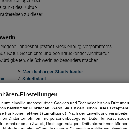
 höher schlagen! Der
elpunkt des Kultur-
tädtereisen zu dieser
hwerin
n gelegene Landeshauptstadt Mecklenburg-Vorpommerns,
aus Natur, Geschichte und beeindruckender Architektur.
würdigkeiten, die Schwerin so besonders machen.
Mecklenburger Staatstheater
nis
Schelfstadt
Schlossfestspiele Schwerin
Schweriner See
phären-Einstellungen
Löwenmarkt
e nutzt einwilligungsbedürftige Cookies und Technologien von Drittunt
tion bestimmter Funktionen. Wenn Sie auf den Button "Alles akzeptieren
e Funktionen aktiviert (Einwilligung). Nach der Einwilligung verarbeite
erin, die es lohnt während Ihrer Städtereise zu
fenen Drittunternehmen Ihre personenbezogenen Daten für verschiede
te Informationen zu Zweck, Rechtsgrundlagen, Drittunternehmen können 
 "Mehr Informationen" und in unserer Datenschutzerklärung einsehen.