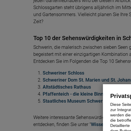
jeden Gartenliebhabers wird bei diesem Anblick
Schlossgarten steht übrigens alljährlich im Mitt
und Gartensommers. Vielleicht planen Sie Ihre S
Zeit?
Top 10 der Sehenswürdigkeiten in Sc
Schwerin, die malerisch zwischen sieben See
begeistert mit einer einzigartigen Kombination 
Entdecken Sie im Folgenden die Top 10 Sehens
Schweriner Schloss
Schweriner Dom St. Marien und St. Johan
Altstädtisches Rathaus
Pfaffenteich - die kleine Binnenalster
Privats
Staatliches Museum Schwerin
Diese Seit
zur Integra
werden dies
Weitere interessante Sehenswürdigkeiten in Schw
die betrof
entdecken, finden Sie unter "
Wissenswertes
".
Detaillier
dem Button