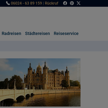
06024 - 63 89 159
|
Rückruf
Radreisen
Städtereisen
Reiseservice
© Kalahari pixabay