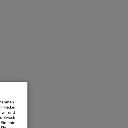
ernehmen
" klicken,
n wir und
ne Zwecke.
Sie unter
 Sie