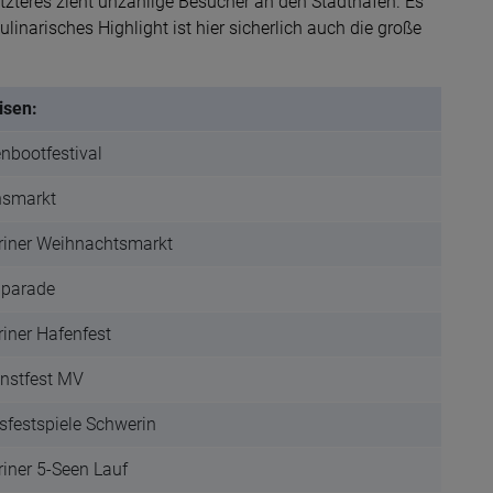
etzteres zieht unzählige Besucher an den Stadthafen. Es
linarisches Highlight ist hier sicherlich auch die große
isen:
nbootfestival
nsmarkt
iner Weihnachtsmarkt
nparade
iner Hafenfest
nstfest MV
sfestspiele Schwerin
iner 5-Seen Lauf