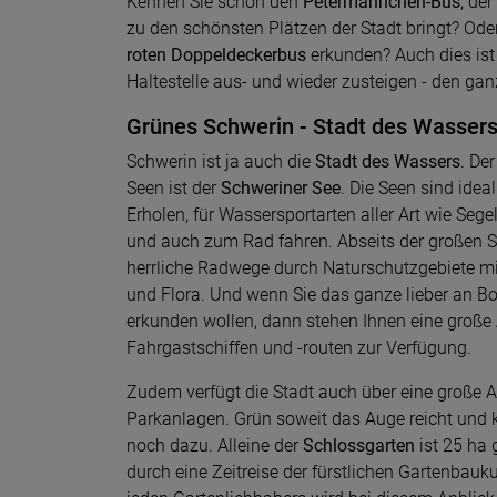
Kennen Sie schon den
Petermännchen-Bus
, de
zu den schönsten Plätzen der Stadt bringt? Ode
roten Doppeldeckerbus
erkunden? Auch dies ist 
Haltestelle aus- und wieder zusteigen - den ga
Grünes Schwerin - Stadt des Wasser
Schwerin ist ja auch die
Stadt des Wassers
. De
Seen ist der
Schweriner See
. Die Seen sind ide
Erholen, für Wassersportarten aller Art wie Seg
und auch zum Rad fahren. Abseits der großen St
herrliche Radwege durch Naturschutzgebiete mi
und Flora. Und wenn Sie das ganze lieber an Bo
erkunden wollen, dann stehen Ihnen eine groß
Fahrgastschiffen und -routen zur Verfügung.
Zudem verfügt die Stadt auch über eine große 
Parkanlagen. Grün soweit das Auge reicht und k
noch dazu. Alleine der
Schlossgarten
ist 25 ha 
durch eine Zeitreise der fürstlichen Gartenbauk