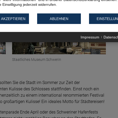
 Einwilligung jederzeit widerrufen.
© René Beck pixabay
© WikimediaImages pixabay
 AKZEPTIEREN
ABLEHNEN
EINSTELLU
Impressum
Datensc
Staatliches Museum Schwerin
sollten Sie die Stadt im Sommer zur Zeit der
ten Kulisse des Schlosses stattfinden. Einst noch ein
henzeitlich zu einem international renommierten Festival
großartigen Kulisse! Ein ideales Motto für Städtereisen!
lottenparade Ende April oder des Schweriner Hafenfests