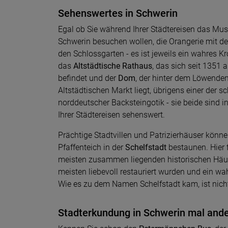
Sehenswertes in Schwerin
Egal ob Sie während Ihrer Städtereisen das M
Schwerin besuchen wollen, die Orangerie mit d
den Schlossgarten - es ist jeweils ein wahres K
das
Altstädtische Rathaus
, das sich seit 1351
befindet und der
Dom
, der hinter dem Löwend
Altstädtischen Markt liegt, übrigens einer der 
norddeutscher Backsteingotik - sie beide sind 
Ihrer Städtereisen sehenswert.
Prächtige Stadtvillen und Patrizierhäuser könn
Pfaffenteich in der
Schelfstadt
bestaunen. Hier f
meisten zusammen liegenden historischen Häus
meisten liebevoll restauriert wurden und ein wa
Wie es zu dem Namen Schelfstadt kam, ist nicht
Stadterkundung in Schwerin mal and