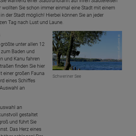
r Sie während einer Stadtrundfahrt auf Ihren Städtereisen
r wollten Sie schon immer einmal eine Stadt mit einem
in der Stadt möglich! Hierbei können Sie an jeder
nzen Tag nach Lust und Laune.
s
© soetinger pixabay
r größte unter allen 12
al zum Baden und
eln und Kanu fahren
raßen finden Sie hier
t einer großen Fauna
Schweriner See
rd eines Schiffes
e Auswahl an
Auswahl an
unstvoll gestaltet
groß und führt Sie
unst. Das Herz eines