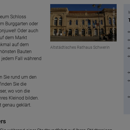
© WikimediaImages pixabay
useum Schloss
em Burggarten oder
ronjuwel! Oder auch
 auf dem Markt
enkmal auf dem
Altstädtisches Rathaus Schwerin
schönsten Bauten
in jedem Fall während
en Sie rund um den
inden Sie die
er, wo von die
hres Kleinod bilden.
 genau geklärt.
ers