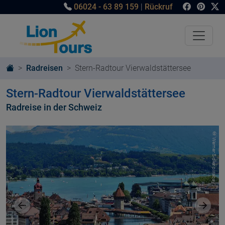
06024 - 63 89 159
|
Rückruf
Radreisen
Stern-Radtour Vierwaldstättersee
Stern-Radtour Vierwaldstättersee
Radreise in der Schweiz
© Werner Sidler pixabay
Vorheriges Bild
Nächst