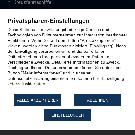
Kreuzfahrtschiffe
Flughafeninformationen
Reiseinfos Auswertiges Amt
Privatsphären-Einstellungen
Lion Tours Reise Blog
Diese Seite nutzt einwilligungsbedürftige Cookies und
Technologien von Drittunternehmen zur Integration bestimmter
Funktionen. Wenn Sie auf den Button "Alles akzeptieren"
klicken, werden diese Funktionen aktiviert (Einwilligung). Nach
Lion Tours Kontakt
der Einwilligung verarbeiten wir und die betroffenen
Drittunternehmen Ihre personenbezogenen Daten für
verschiedene Zwecke. Detaillierte Informationen zu Zweck,
Kontaktinfos
Rechtsgrundlagen, Drittunternehmen können Sie unter dem
Button "Mehr Informationen" und in unserer
Unternehmen
Datenschutzerklärung einsehen. Sie können Ihre Einwilligung
Reiseabwicklung
jederzeit widerrufen.
Reiseveranstalter
Impressum
ALLES AKZEPTIEREN
ABLEHNEN
Datenschutz
EINSTELLUNGEN
Widerruf Reiseversicherung
Zur Buchung