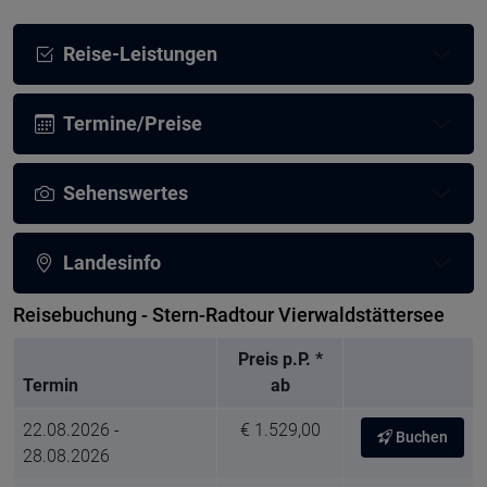
Reise-Leistungen
Termine/Preise
Sehenswertes
Landesinfo
Reisebuchung - Stern-Radtour Vierwaldstättersee
Preis p.P. *
Termin
ab
22.08.2026 -
€ 1.529,00
Buchen
28.08.2026