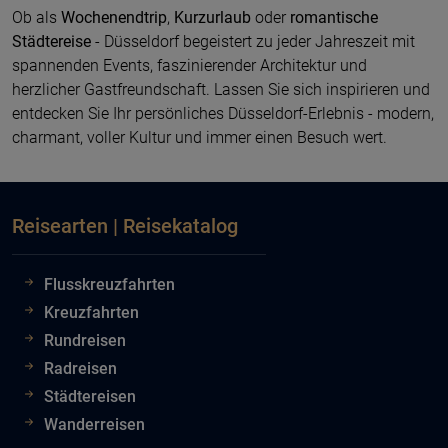
Ob als
Wochenendtrip
,
Kurzurlaub
oder
romantische
Städtereise
- Düsseldorf begeistert zu jeder Jahreszeit mit
spannenden Events, faszinierender Architektur und
herzlicher Gastfreundschaft. Lassen Sie sich inspirieren und
entdecken Sie Ihr persönliches Düsseldorf-Erlebnis - modern,
charmant, voller Kultur und immer einen Besuch wert.
Reisearten | Reisekatalog
Flusskreuzfahrten
Kreuzfahrten
Rundreisen
Radreisen
Städtereisen
Wanderreisen