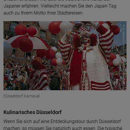
Japaner erfahren. Vielleicht machen Sie den Japan-Tag
auch zu Ihrem Motto Ihrer Städtereisen.
e
©
D
ü
s
s
e
ld
o
r
f
M
a
r
k
e
t
in
g
&
T
o
u
r
is
m
u
s
G
m
b
H
-
F
o
t
o
g
r
a
f
U
.O
t
t
Düsseldorf Karneval
Kulinarisches Düsseldorf
Wenn Sie sich auf eine Entdeckungstour durch Düsseldorf
machen, so müssen Sie natürlich auch essen. Die typische