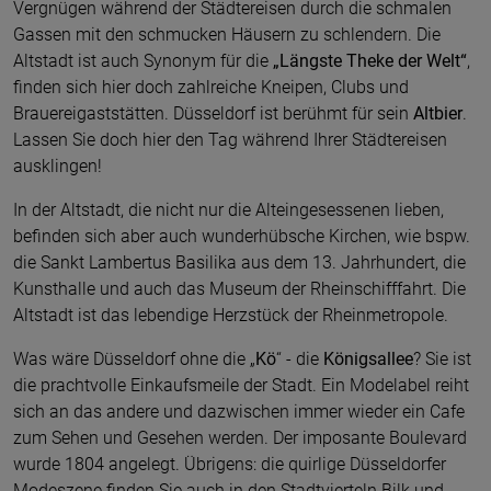
Vergnügen während der Städtereisen durch die schmalen
Gassen mit den schmucken Häusern zu schlendern. Die
Altstadt ist auch Synonym für die
„Längste Theke
der Welt“
,
finden sich hier doch zahlreiche Kneipen, Clubs und
Brauereigaststätten. Düsseldorf ist berühmt für sein
Altbier
.
Lassen Sie doch hier den Tag während Ihrer Städtereisen
ausklingen!
In der Altstadt, die nicht nur die Alteingesessenen lieben,
befinden sich aber auch wunderhübsche Kirchen, wie bspw.
die Sankt Lambertus Basilika aus dem 13. Jahrhundert, die
Kunsthalle und auch das Museum der Rheinschifffahrt. Die
Altstadt ist das lebendige Herzstück der Rheinmetropole.
Was wäre Düsseldorf ohne die „
Kö
“ - die
Königsallee
? Sie ist
die prachtvolle Einkaufsmeile der Stadt. Ein Modelabel reiht
sich an das andere und dazwischen immer wieder ein Cafe
zum Sehen und Gesehen werden. Der imposante Boulevard
wurde 1804 angelegt. Übrigens: die quirlige Düsseldorfer
Modeszene finden Sie auch in den Stadtvierteln Bilk und