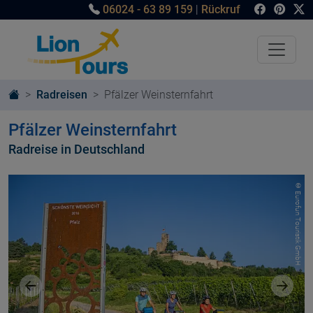
06024 - 63 89 159
|
Rückruf
Radreisen
Pfälzer Weinsternfahrt
Pfälzer Weinsternfahrt
Radreise in Deutschland
© Eurofun Touristik GmbH
Vorheriges Bild
Nächst