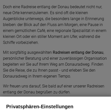
Doch eine Radreise entlang der Donau bedeutet nicht nur,
neue Orte kennenzulernen. Es sind oft die kleinen
Augenblicke unterwegs, die besonders lange in Erinnerung
bleiben: der Blick auf den Fluss am Morgen, eine Pause in
einem gemütlichen Café, eine regionale Spezialität in einem
kleinen Ort oder ein stiller Moment am Ufer, während die
Schiffe vorbeiziehen.
Mit sorgfältig ausgewählten
Radreisen entlang der Donau
,
persönlicher Beratung und einer zuverlässigen Organisation
begleiten wir Sie auf Ihrem Weg am Donauradweg. Finden
Sie die Reise, die zu Ihnen passt - und erleben Sie den
Donauradweg in Ihrem eigenen Tempo.
Wir freuen uns darauf, Sie bald auf einer unserer Radreisen
entlang der Donau begrüßen zu dürfen.
Der Donauradweg auf einen Blick
Privatsphären-Einstellungen