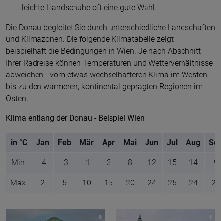
leichte Handschuhe oft eine gute Wahl.
Die Donau begleitet Sie durch unterschiedliche Landschaften
und Klimazonen. Die folgende Klimatabelle zeigt
beispielhaft die Bedingungen in Wien. Je nach Abschnitt
Ihrer Radreise können Temperaturen und Wetterverhältnisse
abweichen - vom etwas wechselhafteren Klima im Westen
bis zu den wärmeren, kontinental geprägten Regionen im
Osten.
Klima entlang der Donau - Beispiel Wien
in °C
Jan
Feb
Mär
Apr
Mai
Jun
Jul
Aug
Se
Min.
-4
-3
-1
3
8
12
15
14
9
Max.
2
5
10
15
20
24
25
24
20