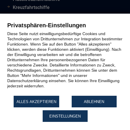
Kreuzfahrtschiffe
Flughafeninformationen
Reiseinfos Auswertiges Amt
Privatsphären-Einstellungen
Lion Tours Reise Blog
Diese Seite nutzt einwilligungsbedürftige Cookies und
Technologien von Drittunternehmen zur Integration bestimmter
Funktionen. Wenn Sie auf den Button "Alles akzeptieren"
klicken, werden diese Funktionen aktiviert (Einwilligung). Nach
Lion Tours Kontakt
der Einwilligung verarbeiten wir und die betroffenen
Drittunternehmen Ihre personenbezogenen Daten für
verschiedene Zwecke. Detaillierte Informationen zu Zweck,
Kontaktinfos
Rechtsgrundlagen, Drittunternehmen können Sie unter dem
Button "Mehr Informationen" und in unserer
Unternehmen
Datenschutzerklärung einsehen. Sie können Ihre Einwilligung
Reiseabwicklung
jederzeit widerrufen.
Reiseveranstalter
Impressum
ALLES AKZEPTIEREN
ABLEHNEN
Datenschutz
EINSTELLUNGEN
Widerruf Reiseversicherung