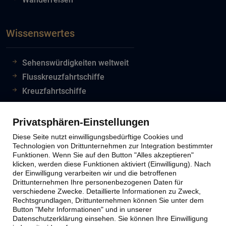
Wissenswertes
Sehenswürdigkeiten weltweit
Flusskreuzfahrtschiffe
Kreuzfahrtschiffe
Flughafeninformationen
Reiseinfos Auswertiges Amt
Privatsphären-Einstellungen
Lion Tours Reise Blog
Diese Seite nutzt einwilligungsbedürftige Cookies und
Technologien von Drittunternehmen zur Integration bestimmter
Funktionen. Wenn Sie auf den Button "Alles akzeptieren"
klicken, werden diese Funktionen aktiviert (Einwilligung). Nach
Lion Tours Kontakt
der Einwilligung verarbeiten wir und die betroffenen
Drittunternehmen Ihre personenbezogenen Daten für
verschiedene Zwecke. Detaillierte Informationen zu Zweck,
Kontaktinfos
Rechtsgrundlagen, Drittunternehmen können Sie unter dem
Button "Mehr Informationen" und in unserer
Unternehmen
Datenschutzerklärung einsehen. Sie können Ihre Einwilligung
Reiseabwicklung