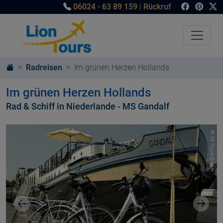
06024 - 63 89 159
|
Rückruf
Radreisen
Im grünen Herzen Hollands
Im grünen Herzen Hollands
Rad & Schiff in Niederlande - MS Gandalf
© SE Tours GmbH
Vorheriges Bild
Nächst