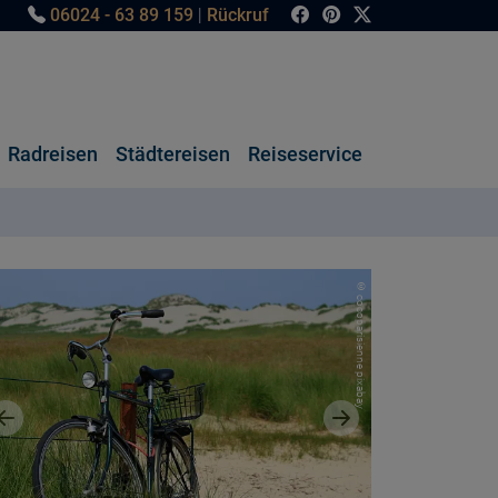
06024 - 63 89 159
|
Rückruf
Radreisen
Städtereisen
Reiseservice
© cocoparisienne pixabay
Vorheriges Bild
Nächstes Bild