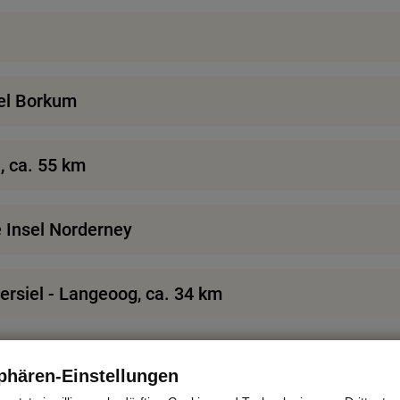
sel Borkum
 ca. 55 km
e Insel Norderney
ersiel - Langeoog, ca. 34 km
ngeoog
phären-Einstellungen