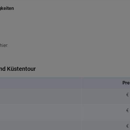
gkeiten
ier:
und Küstentour
Pre
€
€
€