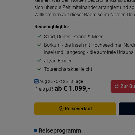
kennen, was den Norden Deutschlands so beson
sich über die Zeit miteinander arrangiert und s
Willkommen auf dieser Radreise im Norden Deuts
Reisehighlights:
Sand, Dünen, Strand & Meer
Borkum - die Insel mit Hochseeklima, Nord
Insel und Langeoog - die autofreie Urlaubsi
ab/an Emden
Tourencharakter: leicht
Aug 26 - Okt 26 | 8 Tage
Zur B
ab € 1.099,-
Preis p.P.
Reiseverlauf
Reiseprogramm