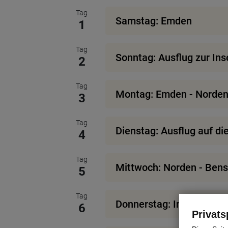
Tag
Samstag: Emden
1
Tag
Sonntag: Ausflug zur In
2
Tag
Montag: Emden - Norden,
3
Tag
Dienstag: Ausflug auf di
4
Tag
Mittwoch: Norden - Bens
5
Tag
Donnerstag: Inseltag La
6
Privats