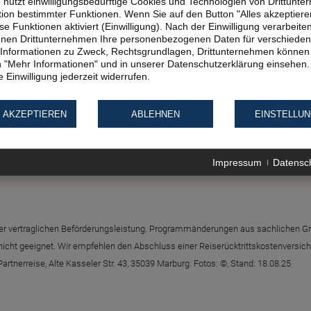
e nutzt einwilligungsbedürftige Cookies und Technologien von Drittunt
tion bestimmter Funktionen. Wenn Sie auf den Button "Alles akzeptieren
en, ca. 65 km
e Funktionen aktiviert (Einwilligung). Nach der Einwilligung verarbeite
fenen Drittunternehmen Ihre personenbezogenen Daten für verschiede
te Informationen zu Zweck, Rechtsgrundlagen, Drittunternehmen können 
 "Mehr Informationen" und in unserer Datenschutzerklärung einsehen.
 Einwilligung jederzeit widerrufen.
 AKZEPTIEREN
ABLEHNEN
EINSTELLU
ormation:
Impressum
Datensc
 Ostfriesische Insel- und Küstentour zu empfehlen?
g der vertraglichen Beförderungsleistung. Programmänderungen aus sachlichen G
t nicht geeignet. Wir empfehlen den Abschluss einer Reiserücktrittskostenvers
rtnerreise, Alte Kasseler Str. 43, 35039 Marburg. Fotos: ©, Stand: 18.08.25