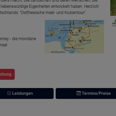
ders macht: Die Landschaft und deren Menschen, die
o liebenswürdige Eigenheiten entwickelt haben. Herzlich
chlands: "Ostfriesische Insel- und Küstentour".
erney - die mondäne
nsel
uchung
Leistungen
Termine/Preise