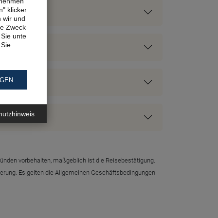
ernehmen
" klicken,
n wir und
ne Zwecke.
Sie unter
 Sie
NGEN
hutzhinweis
ründen vorbehalten, maßgeblich ist die Reisebestätigung.
icherung. Es gelten die Allgemeinen Geschäftsbedingungen