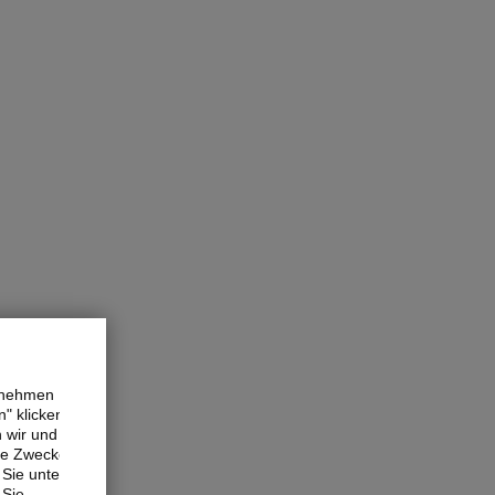
ernehmen
" klicken,
n wir und
ne Zwecke.
Sie unter
 Sie