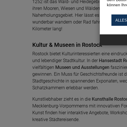
1252 ist das Wald- und Heidegebiet im Besitz d
können Ihre
ihren Mooren, Wiesen und Wäldern ist sie ein be
Naherholungsgebiet. Hier lässt es sich während
ALLES
wunderbar wandern oder Rad fahren. Alleine de
Kilometer lang!
Kultur & Museen in Rostock
Rostock bietet Kulturinteressierten eine eindru
und lebendiger Stadtkultur. In der
Hansestadt R
vielfältigen
Museen und Ausstellungen
faszinie
gewinnen. Ein Muss für Geschichtsfreunde ist 
Stadtgeschichte in spannenden Exponaten, we
Schatzkammern erlebbar werden.
Kunstliebhaber zieht es in die
Kunsthalle Rost
Mecklenburg-Vorpommerns mit innovativen For
Kunst finden hier interaktive Angebote, Worksho
kreative Städtereisende.