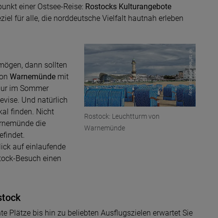
punkt einer Ostsee-Reise:
Rostocks Kulturangebote
iel für alle, die norddeutsche Vielfalt hautnah erleben
© taffeekante pixabay
 mögen, dann sollten
von
Warnemünde
mit
 nur im Sommer
Devise. Und natürlich
al finden. Nicht
Rostock: Leuchtturm von
arnemünde die
Warnemünde
efindet.
lick auf einlaufende
stock-Besuch einen
stock
Plätze bis hin zu beliebten Ausflugszielen erwartet Sie