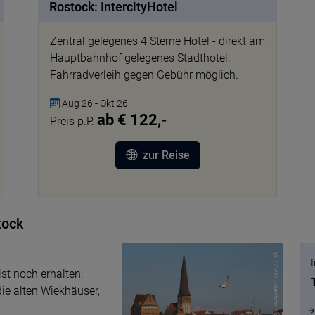
Rostock: IntercityHotel
Zentral gelegenes 4 Sterne Hotel - direkt am
Hauptbahnhof gelegenes Stadthotel.
Fahrradverleih gegen Gebühr möglich.
Aug 26 - Okt 26
ab € 122,-
Preis p.P.
zur Reise
tock
© TZRW Joachim Kloock
ist noch erhalten.
ie alten Wiekhäuser,