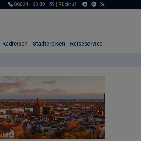
06024 - 63 89 159
|
Rückruf
Radreisen
Städtereisen
Reiseservice
© pixabay