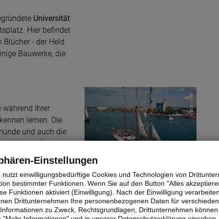
gegründete
Universität
splatz. Hier befindet
Blücher - der Held
inige Bauwerke, die
© pixabay
 während Ihrer
 kennen lernen. Die
münde und auch die
men bieten diese
zur „Warnemünder
phären-Einstellungen
Warnemünde: Hanse Sail - maritimes
mals ein ganz
Volksfest
e nutzt einwilligungsbedürftige Cookies und Technologien von Drittunt
tion bestimmter Funktionen. Wenn Sie auf den Button "Alles akzeptieren
e Funktionen aktiviert (Einwilligung). Nach der Einwilligung verarbeite
st eines der letzten
fenen Drittunternehmen Ihre personenbezogenen Daten für verschiede
chen Küste! Seit
te Informationen zu Zweck, Rechtsgrundlagen, Drittunternehmen können 
 "Mehr Informationen" und in unserer Datenschutzerklärung einsehen.