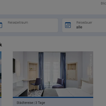
Bli
Reisezeitraum
Reisedauer
k
n Blu
© IntercityHotel Rostock
Städtereise | 3 Tage