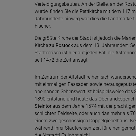
Verteidigungsbauten. An der Stelle, an der Rost
wurde, finden Sie die
Petrikirche
mit dem 117 m
Jahrhunderte hinweg war dies die Landmarke fü
Fischer.
Die größte Kirche der Stadt ist jedoch die Marie
Kirche zu Rostock
aus dem 13. Jahrhundert. Se
Städtereisen ist hier auf jeden Fall die Astronom
seit 1472 die Zeit ansagt.
Im Zentrum der Altstadt reihen sich wundersc
mit einmaligen Fassaden sowie herausgeputzte
aneinander. Sehenswert ist beispielsweise das
1890 entstand und heute das Oberlandesgericht
Steintor
aus dem Jahre 1574 mit der prächtigen
schlichten Feldseite, oder auch das mehr als 7
einem zweigeschossigen Doppelgiebelhaus. Ne
während Ihrer Städtereisen Zeit für einen gem
die Altstadt! Es lohnt sich!