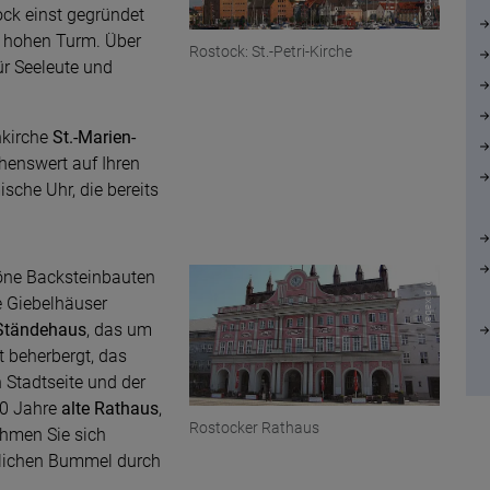
ock einst gegründet
 hohen Turm. Über
Rostock: St.-Petri-Kirche
r Seeleute und
nkirche
St.-Marien-
henswert auf Ihren
ische Uhr, die bereits
höne Backsteinbauten
© pixabay
 Giebelhäuser
Ständehaus
, das um
 beherbergt, das
 Stadtseite und der
00 Jahre
alte Rathaus
,
Rostocker Rathaus
hmen Sie sich
ütlichen Bummel durch