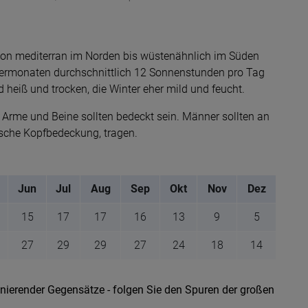
von mediterran im Norden bis wüstenähnlich im Süden
mermonaten durchschnittlich 12 Sonnenstunden pro Tag
 heiß und trocken, die Winter eher mild und feucht.
n, Arme und Beine sollten bedeckt sein. Männer sollten an
dische Kopfbedeckung, tragen.
Jun
Jul
Aug
Sep
Okt
Nov
Dez
15
17
17
16
13
9
5
27
29
29
27
24
18
14
zinierender Gegensätze - folgen Sie den Spuren der großen