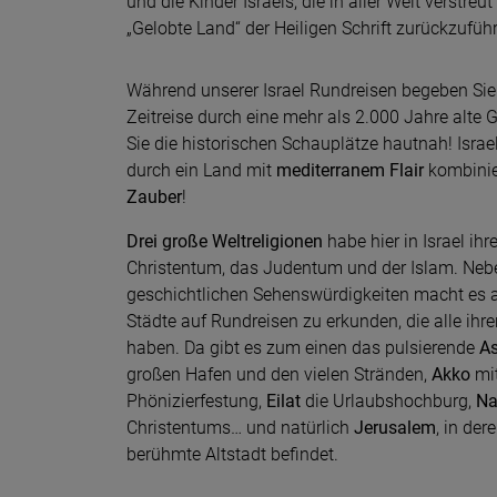
und die Kinder Israels, die in aller Welt verstreu
„Gelobte Land“ der Heiligen Schrift zurückzufüh
Während unserer Israel Rundreisen begeben Sie 
Zeitreise durch eine mehr als 2.000 Jahre alte 
Sie die historischen Schauplätze hautnah! Israe
durch ein Land mit
mediterranem Flair
kombinie
Zauber
!
Drei große Weltreligionen
habe hier in Israel ihr
Christentum, das Judentum und der Islam. Neb
geschichtlichen Sehenswürdigkeiten macht es a
Städte auf Rundreisen zu erkunden, die alle ih
haben. Da gibt es zum einen das pulsierende
A
großen Hafen und den vielen Stränden,
Akko
mit
Phönizierfestung,
Eilat
die Urlaubshochburg,
Na
Christentums… und natürlich
Jerusalem
, in der
berühmte Altstadt befindet.