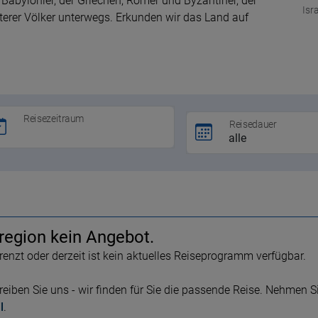
Babylonier, der Griechen, Römer und Byzantiner, der
Isr
terer Völker unterwegs. Erkunden wir das Land auf
Reisezeitraum
Reisedauer
eregion kein Angebot.
renzt oder derzeit ist kein aktuelles Reiseprogramm verfügbar.
eiben Sie uns - wir finden für Sie die passende Reise. Nehmen Si
l
.