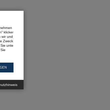
ernehmen
" klicken,
n wir und
ne Zwecke.
Sie unter
 Sie
NGEN
hutzhinweis