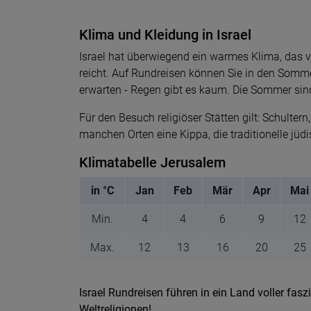
Klima und Kleidung in Israel
Israel hat überwiegend ein warmes Klima, das 
reicht. Auf Rundreisen können Sie in den Som
erwarten - Regen gibt es kaum. Die Sommer sind
Für den Besuch religiöser Stätten gilt: Schulter
manchen Orten eine Kippa, die traditionelle jü
Klimatabelle Jerusalem
in °C
Jan
Feb
Mär
Apr
Mai
Min.
4
4
6
9
12
Max.
12
13
16
20
25
Israel Rundreisen führen in ein Land voller fas
Weltreligionen!