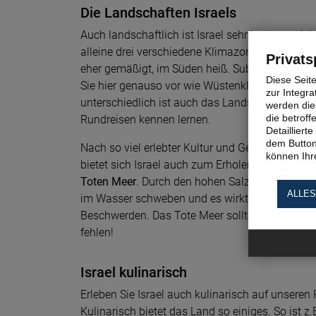
Die Landschaften Israels
Auch landschaftlich ist Israel sehr kontrastreic
alleine drei verschiedene Klimazonen das Land. 
Privats
eher gemäßigt, im Süden heiß. Subtropisches M
Diese Seit
Sie hier genauso vor wie Wüstenklima. Dement
zur Integra
unterschiedlich ist auch das Landschaftsbild, d
werden dies
die betrof
Rundreisen kennen lernen.
Detaillier
dem Button
Nach so viel erlebter Kultur und Geschichte au
können Ihre
bietet sich Israel auch zum Erholen an - so z.B
Toten Meer
. Durch den hohen Salzgehalt könne
ALLES
im Wasser schweben und es wirkt zudem heilend
Beschwerden. Das Tote Meer sollte auf Ihren Ru
fehlen!
Israel kulinarisch
Erleben Sie Israel auch kulinarisch auf unseren
Kulinarisch bietet das Land so einiges. So ist z