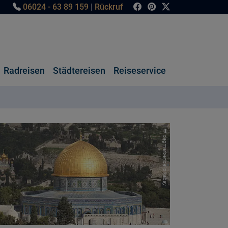
06024 - 63 89 159
|
Rückruf
Radreisen
Städtereisen
Reiseservice
© dagmarbendel pixabay