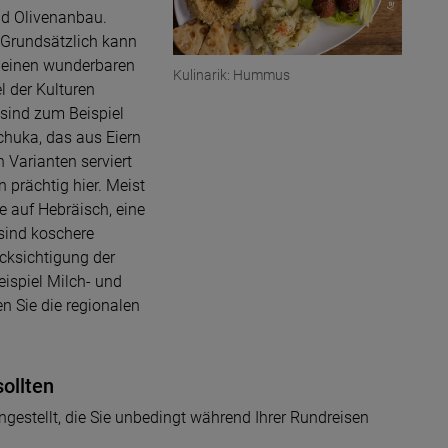
nd Olivenanbau.
. Grundsätzlich kann
e einen wunderbaren
Kulinarik: Hummus
l der Kulturen
 sind zum Beispiel
schuka, das aus Eiern
 Varianten serviert
n prächtig hier. Meist
e auf Hebräisch, eine
 sind koschere
ücksichtigung der
eispiel Milch- und
n Sie die regionalen
sollten
gestellt, die Sie unbedingt während Ihrer Rundreisen