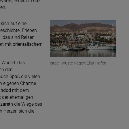
t waren, erneut in das
ren.
sich auf eine
© anatfleischman0 pixabay
Geschichte. Erleben
l: das sind Reisen
rt mit
orientalischem
e Wurzel: das
Israel, Wüste Negev: Eilat Hafen
en den
uch Spaß die vielen
ren eigenen Charme
shdod
mit dem
 der ehemaligen
zareth
die Wiege des
en Herzen sich die