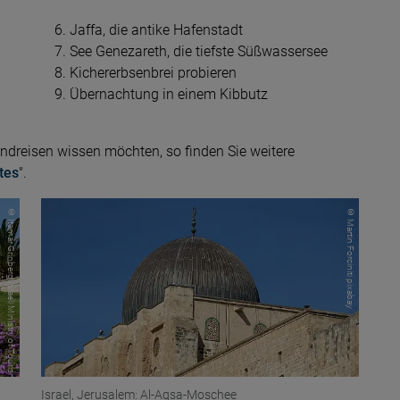
Jaffa, die antike Hafenstadt
See Genezareth, die tiefste Süßwassersee
Kichererbsenbrei probieren
Übernachtung in einem Kibbutz
undreisen wissen möchten, so finden Sie weitere
tes
".
© Itamar Grinberg Israeli Ministry of Tourism
© Martin Forciniti pixabay
Israel, Jerusalem: Al-Aqsa-Moschee