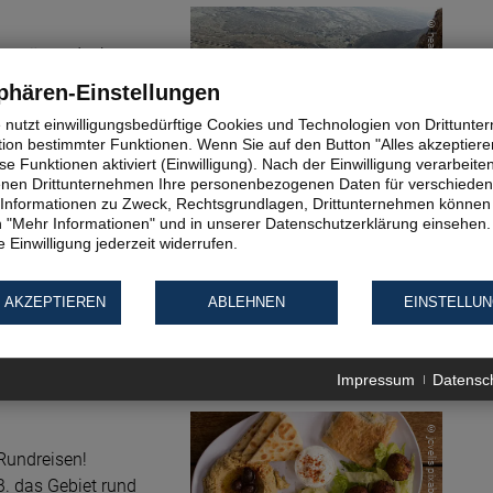
© heathertruett pixabay
h - prägen doch
Im Norden ist Israel
phären-Einstellungen
ittelmeerklima finden
e nutzt einwilligungsbedürftige Cookies und Technologien von Drittunt
sprechend
tion bestimmter Funktionen. Wenn Sie auf den Button "Alles akzeptieren
as Sie auf den
e Funktionen aktiviert (Einwilligung). Nach der Einwilligung verarbeite
Wüste Negev, Israel: Masada
fenen Drittunternehmen Ihre personenbezogenen Daten für verschiede
te Informationen zu Zweck, Rechtsgrundlagen, Drittunternehmen können 
 "Mehr Informationen" und in unserer Datenschutzerklärung einsehen.
f den Rundreisen
 Einwilligung jederzeit widerrufen.
. bei einem Bad im
n Sie fast mühelos
 AKZEPTIEREN
ABLEHNEN
EINSTELLU
 auf viele
ndreisen nicht
Impressum
Datensc
© jcvelis pixabay
 Rundreisen!
.B. das Gebiet rund