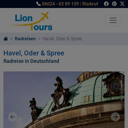
06024 - 63 89 159
|
Rückruf
Radreisen
Havel, Oder & Spree
Havel, Oder & Spree
Radreise in Deutschland
© Katja Heigl pixabay
Vorheriges Bild
Nächst