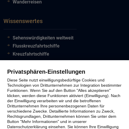
Wanderreisen
Wissenswertes
Sehenswürdigkeiten weltweit
Flusskreuzfahrtschiffe
Kreuzfahrtschiffe
Flughafeninformationen
Reiseinfos Auswertiges Amt
Privatsphären-Einstellungen
Lion Tours Reise Blog
Diese Seite nutzt einwilligungsbedürftige Cookies und
Technologien von Drittunternehmen zur Integration bestimmter
Funktionen. Wenn Sie auf den Button "Alles akzeptieren"
klicken, werden diese Funktionen aktiviert (Einwilligung). Nach
Lion Tours Kontakt
der Einwilligung verarbeiten wir und die betroffenen
Drittunternehmen Ihre personenbezogenen Daten für
verschiedene Zwecke. Detaillierte Informationen zu Zweck,
Kontaktinfos
Rechtsgrundlagen, Drittunternehmen können Sie unter dem
Button "Mehr Informationen" und in unserer
Unternehmen
Datenschutzerklärung einsehen. Sie können Ihre Einwilligung