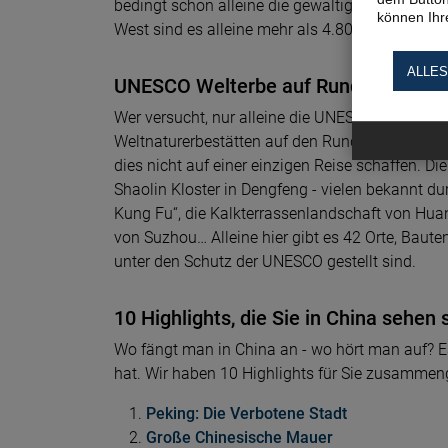
bedingt schon alleine die gewaltige Größe des
können Ihre
West sind es alleine mehr als 4.800 km!
ALLES
UNESCO Welterbe auf Rundreisen in 
Wer versucht, nur alleine die UNESCO Weltkultu
Weltnaturerbestätten auf den Rundreisen besuc
dies nicht auf einer einzigen Reise schaffen. D
Shaolin Kloster in Dengfeng - vielen bekannt du
Kung Fu“, die Kalkterrassenlandschaft von Hua
von Suzhou… Alleine hier gibt es 42 Orte, Baute
unter den Schutz der UNESCO gestellt sind.
10 Highlights, die Sie in China sehen 
Wo fängt man in China an - wo hört man auf? Es
hat. Wir haben 10 Highlights für Sie zusammenge
Peking: Die Verbotene Stadt
Große Chinesische Mauer