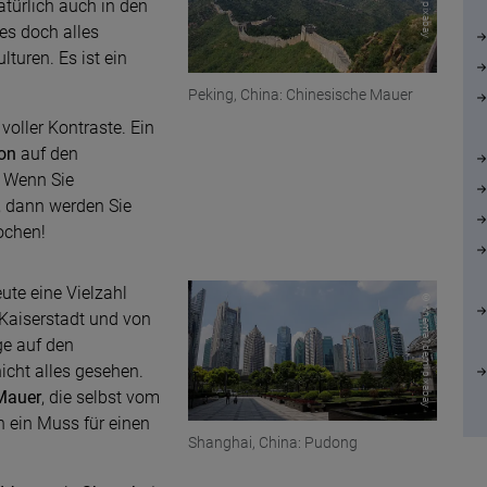
atürlich auch in den
es doch alles
turen. Es ist ein
Peking, China: Chinesische Mauer
voller Kontraste. Ein
ion
auf den
 Wenn Sie
, dann werden Sie
ochen!
ute eine Vielzahl
© rinema1demi pixabay
Kaiserstadt und von
ge auf den
icht alles gesehen.
Mauer
, die selbst vom
h ein Muss für einen
Shanghai, China: Pudong