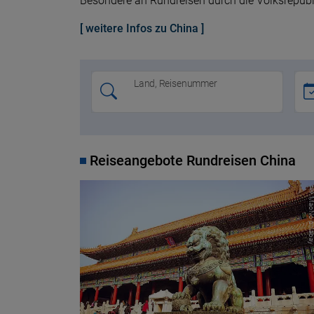
Besondere an Rundreisen durch die Volksrepubli
[ weitere Infos zu China ]
Land, Reisenummer
Reiseangebote Rundreisen China
© MaoNo pixa