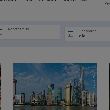
k China aus. Erkunden wir also das Reich der Mitte!
Pek
Reisezeitraum
Reisedauer
bay
© steven_yu pixabay