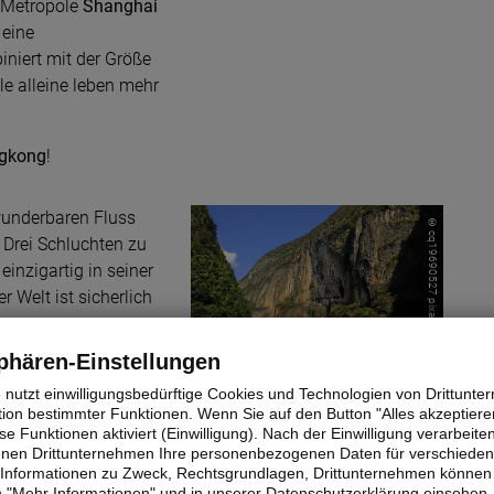
e Metropole
Shanghai
 eine
niert mit der Größe
le alleine leben mehr
gkong
!
wunderbaren Fluss
© cq19690527 pixabay
e Drei Schluchten zu
inzigartig in seiner
 Welt ist sicherlich
phären-Einstellungen
nd
Yangtze, China: Drei-Schluchten
eisen zu entdecken
e nutzt einwilligungsbedürftige Cookies und Technologien von Drittunt
tion bestimmter Funktionen. Wenn Sie auf den Button "Alles akzeptieren
chier unmöglich alle
e Funktionen aktiviert (Einwilligung). Nach der Einwilligung verarbeite
r Rundreise zu
fenen Drittunternehmen Ihre personenbezogenen Daten für verschiede
isen nötig. Dies
te Informationen zu Zweck, Rechtsgrundlagen, Drittunternehmen können 
 "Mehr Informationen" und in unserer Datenschutzerklärung einsehen.