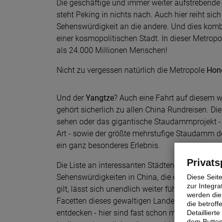
Die geschäftige und immer weiter aufstrebend
steht Peking in nichts nach. Auch hier reiht sich
Sehenswürdigkeit an die andere. Und dies kombi
einer kosmopolitischen Stadt. In dieser Metropo
als 24.000 Millionen Menschen!
Nicht zu vergessen natürlich die Metropole
Hon
Und der
Yangtze
? Auch eine Fahrt auf diesem 
gehört sicherlich zu allen China Rundreisen. Di
sehen oder das gigantische Staudammprojekt - e
Art - sowie der größte mehrstufige Staudamm der
ein ganz besonderes Erlebnis.
Privats
Die Liste an interessanten Städten, Regionen u
Sehenswürdigkeiten in China, die es auf Rundr
Diese Seit
zur Integra
gilt, lässt sich unendlich weiter führen. Es ist s
werden dies
Facetten dieses gewaltigen Landes auf nur eine
die betrof
entdecken - hier sind fast schon mehrere Rundre
Detaillier
dem Button