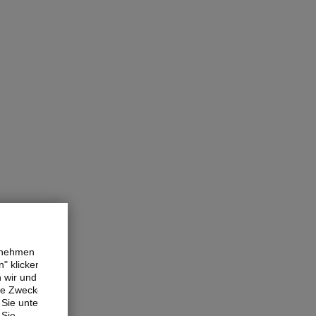
ernehmen
" klicken,
n wir und
ne Zwecke.
Sie unter
 Sie