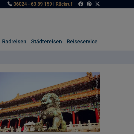
06024 - 63 89 159
|
Rückruf
Radreisen
Städtereisen
Reiseservice
© MaoNo pixabay