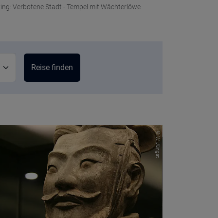
ing: Verbotene Stadt - Tempel mit Wächterlöwe
© W. Jüngst