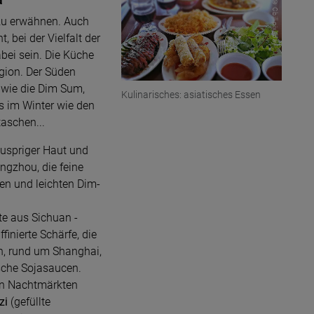
© Cbill pixabay
 zu erwähnen. Auch
 bei der Vielfalt der
abei sein. Die Küche
gion. Der Süden
 wie die Dim Sum,
Kulinarisches: asiatisches Essen
s im Winter wie den
taschen...
uspriger Haut und
ngzhou, die feine
en und leichten Dim-
te aus Sichuan -
finierte Schärfe, die
n, rund um Shanghai,
sche Sojasaucen.
en Nachtmärkten
zi
(gefüllte