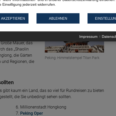
 Landes. Von Ost nach
 Einwilligung jederzeit widerrufen.
 AKZEPTIEREN
ABLEHNEN
EINSTELLU
China
© ccxcn pixabay
r- und
hen zu wollen wird
Impressum
Datensc
ie Große Mauer, das
rch das „Shaolin
nglong, die Gärten
Peking: Himmelstempel Titan Park
n und Regionen, die
sollten
 gibt kaum ein Land, das so viel für Rundreisen zu bieten
stellt, die Sie unbedingt sehen sollten.
Millionenstadt Hongkong
Peking Oper