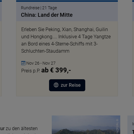
Rundreise | 21 Tage
China: Land der Mitte
Erleben Sie Peking, Xian, Shanghai, Guilin
und Hongkong.... Inklusive 4 Tage Yangtze
an Bord eines 4-Sterne-Schiffs mit 3-
Schluchten-Staudamm
Nov 26 - Nov 27
ab € 399,-
Preis p.P.
zur Reise
© heike2hx pixabay
tur
zu den ältesten