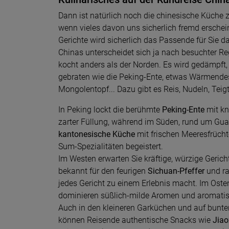
Dann ist natürlich noch die chinesische Küche
wenn vieles davon uns sicherlich fremd erscheint,
Gerichte wird sicherlich das Passende für Sie d
Chinas unterscheidet sich ja nach besuchter Re
kocht anders als der Norden. Es wird gedämpft,
gebraten wie die Peking-Ente, etwas Wärmende
Mongolentopf... Dazu gibt es Reis, Nudeln, Teig
In Peking lockt die berühmte
Peking-Ente
mit kn
zarter Füllung, während im Süden, rund um Gua
kantonesische Küche
mit frischen Meeresfrücht
Sum-Spezialitäten begeistert.
Im Westen erwarten Sie kräftige, würzige Gerich
bekannt für den feurigen
Sichuan-Pfeffer
und raf
jedes Gericht zu einem Erlebnis macht. Im Oste
dominieren süßlich-milde Aromen und aromati
Auch in den kleineren Garküchen und auf bunt
können Reisende authentische Snacks wie
Jiao