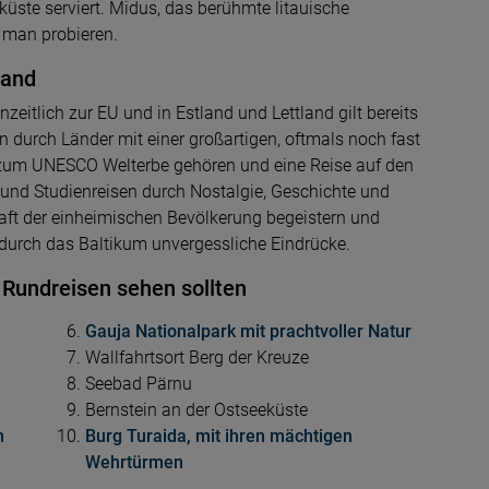
küste serviert. Midus, das berühmte litauische
e man probieren.
land
zeitlich zur EU und in Estland und Lettland gilt bereits
 durch Länder mit einer großartigen, oftmals noch fast
e zum UNESCO Welterbe gehören und eine Reise auf den
und Studienreisen durch Nostalgie, Geschichte und
aft der einheimischen Bevölkerung begeistern und
durch das Baltikum unvergessliche Eindrücke.
f Rundreisen sehen sollten
Gauja Nationalpark mit prachtvoller Natur
Wallfahrtsort Berg der Kreuze
Seebad Pärnu
Bernstein an der Ostseeküste
n
Burg Turaida, mit ihren mächtigen
Wehrtürmen