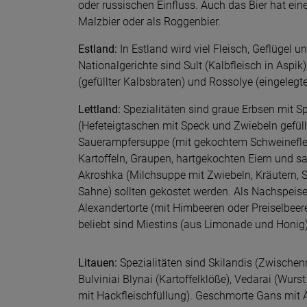
oder russischen Einfluss. Auch das Bier hat eine
Malzbier oder als Roggenbier.
Estland:
In Estland wird viel Fleisch, Geflügel 
Nationalgerichte sind Sult (Kalbfleisch in Aspik
(gefüllter Kalbsbraten) und Rossolye (eingelegt
Lettland:
Spezialitäten sind graue Erbsen mit Sp
(Hefeteigtaschen mit Speck und Zwiebeln gefüllt
Sauerampfersuppe (mit gekochtem Schweineflei
Kartoffeln, Graupen, hartgekochten Eiern und s
Akroshka (Milchsuppe mit Zwiebeln, Kräutern, 
Sahne) sollten gekostet werden. Als Nachspeise
Alexandertorte (mit Himbeeren oder Preiselbeer
beliebt sind Miestins (aus Limonade und Honig)
Litauen:
Spezialitäten sind Skilandis (Zwischenma
Bulviniai Blynai (Kartoffelklöße), Vedarai (Wurs
mit Hackfleischfüllung). Geschmorte Gans mit Äp