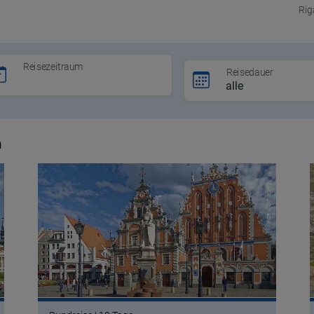
Rig
Reisezeitraum
Reisedauer
m
bay
© Makalu pixabay