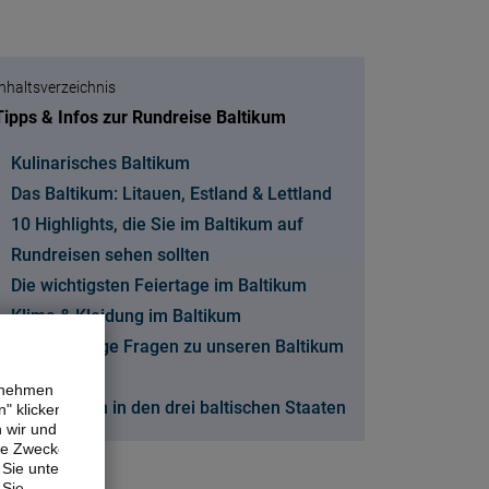
Inhaltsverzeichnis
Tipps & Infos zur Rundreise Baltikum
Kulinarisches Baltikum
Das Baltikum: Litauen, Estland & Lettland
10 Highlights, die Sie im Baltikum auf
Rundreisen sehen sollten
Die wichtigsten Feiertage im Baltikum
Klima & Kleidung im Baltikum
FAQ - Häufige Fragen zu unseren Baltikum
Rundreisen
ernehmen
Willkommen in den drei baltischen Staaten
" klicken,
n wir und
ne Zwecke.
Sie unter
 Sie