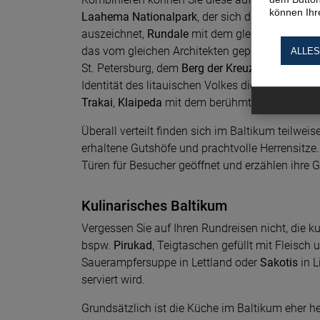
können Ihre
Laahema Nationalpark
, der sich durch ausgep
auszeichnet,
Rundale
mit dem gleichnamigen pr
das vom gleichen Architekten geplant wurde wie
ALLES
St. Petersburg, dem
Berg der Kreuze
, der auch a
Identität des litauischen Volkes dient, die goti
Trakai
,
Klaipeda
mit dem berühmten Ännchen 
Überall verteilt finden sich im Baltikum teilwe
erhaltene Gutshöfe und prachtvolle Herrensitze.
Türen für Besucher geöffnet und erzählen ihre G
Kulinarisches Baltikum
Vergessen Sie auf Ihren Rundreisen nicht, die k
bspw.
Pirukad
, Teigtaschen gefüllt mit Fleisch
Sauerampfersuppe in Lettland oder
Sakotis
in 
serviert wird.
Grundsätzlich ist die Küche im Baltikum eher he