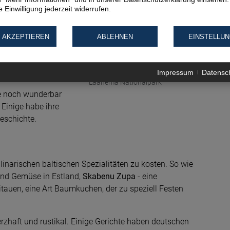
© Sven pixabay
 Einwilligung jederzeit widerrufen.
rägte Wälder
achtvollen Schloss,
 der Winterpalast in
 AKZEPTIEREN
ABLEHNEN
EINSTELLU
ls Symbol für die
sche Wasserburg
Estland: Gutsanlage Palmse im
Impressum
Datensc
von Tharau Denkmal…
Laahema Nationalpark
ise noch wunderbar
 Einige habe ihre
eschichte.
ulinarischen baltischen Spezialitäten zu kosten. So wie
 und Gemüse in Estland,
Skabenu Zupa
- eine
Litauen, eine Art Baumkuchen, der zu speziell Festen
rzhaft und rustikal. Einige Gerichte haben deutschen