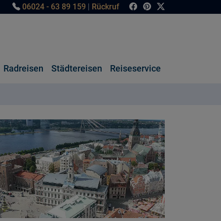
06024 - 63 89 159
|
Rückruf
Radreisen
Städtereisen
Reiseservice
© Marek pixabay