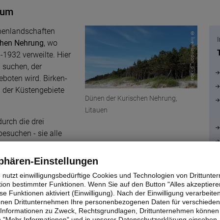
kum
nenlandschaften
© liveinlondon_ pixabay
chen Nehrung
, wo
1932 verweilte. Hier
 suchen, der
eboten wird. Birken-
 der Küstengebiete
Dünen der Kurischen Nehrung,
Litauen
urch die drei
besuchen - sie alle
ichte hat diese drei
einzigartig und doch
phären-Einstellungen
en Baltikum
e nutzt einwilligungsbedürftige Cookies und Technologien von Drittunt
ptstädte: Riga,
tion bestimmter Funktionen. Wenn Sie auf den Button "Alles akzeptieren
chon sehenswert.
e Funktionen aktiviert (Einwilligung). Nach der Einwilligung verarbeite
fenen Drittunternehmen Ihre personenbezogenen Daten für verschiede
te Informationen zu Zweck, Rechtsgrundlagen, Drittunternehmen können 
dann bspw. mit dem
 "Mehr Informationen" und in unserer Datenschutzerklärung einsehen.