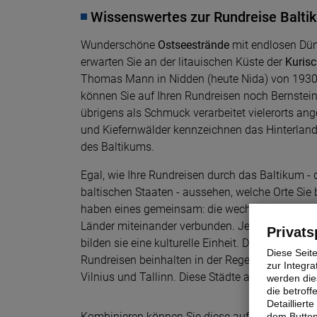
Wissenswertes zur Rundreise Balti
Wunderschöne
Ostseestrände
mit endlosen Dü
erwarten Sie an der litauischen Küste der
Kuris
Thomas Mann in Nidden (heute Nida) von 1930-
können Sie auf Ihren Rundreisen noch Bernstein
übrigens als Schmuck verarbeitet vielerorts ang
und Kiefernwälder kennzeichnen das Hinterland
des Baltikums.
Egal, wie Ihre Rundreisen durch das Baltikum - d
baltischen Staaten - aussehen, welche Orte Sie 
haben eines gemeinsam: die wechselvolle Gesch
Länder miteinander verbunden. Jedes Land ist 
Privats
bilden sie eine kulturelle Einheit. Die klassisch
Diese Seit
Rundreisen beinhalten in der Regel alle drei Hau
zur Integra
Vilnius und Tallinn. Diese Städte alleine sind s
werden dies
die betrof
Detaillier
Kombinieren können Sie diese auf Rundreisen 
dem Button