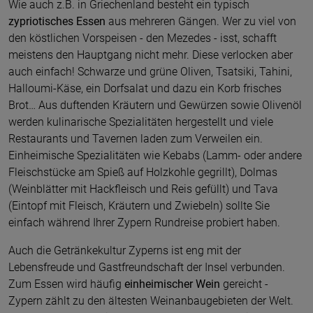
Wie auch z.B. in Griechenland besteht ein typisch
zypriotisches Essen
aus mehreren Gängen. Wer zu viel von
den köstlichen Vorspeisen - den Mezedes - isst, schafft
meistens den Hauptgang nicht mehr. Diese verlocken aber
auch einfach! Schwarze und grüne Oliven, Tsatsiki, Tahini,
Halloumi-Käse, ein Dorfsalat und dazu ein Korb frisches
Brot… Aus duftenden Kräutern und Gewürzen sowie Olivenöl
werden kulinarische Spezialitäten hergestellt und viele
Restaurants und Tavernen laden zum Verweilen ein.
Einheimische Spezialitäten wie Kebabs (Lamm- oder andere
Fleischstücke am Spieß auf Holzkohle gegrillt), Dolmas
(Weinblätter mit Hackfleisch und Reis gefüllt) und Tava
(Eintopf mit Fleisch, Kräutern und Zwiebeln) sollte Sie
einfach während Ihrer Zypern Rundreise probiert haben.
Auch die Getränkekultur Zyperns ist eng mit der
Lebensfreude und Gastfreundschaft der Insel verbunden.
Zum Essen wird häufig
einheimischer Wein
gereicht -
Zypern zählt zu den ältesten Weinanbaugebieten der Welt.