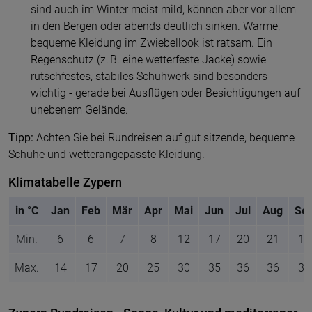
sind auch im Winter meist mild, können aber vor allem
in den Bergen oder abends deutlich sinken. Warme,
bequeme Kleidung im Zwiebellook ist ratsam. Ein
Regenschutz (z. B. eine wetterfeste Jacke) sowie
rutschfestes, stabiles Schuhwerk sind besonders
wichtig - gerade bei Ausflügen oder Besichtigungen auf
unebenem Gelände.
Tipp:
Achten Sie bei Rundreisen auf gut sitzende, bequeme
Schuhe und wetterangepasste Kleidung.
Klimatabelle Zypern
in °C
Jan
Feb
Mär
Apr
Mai
Jun
Jul
Aug
Se
Min.
6
6
7
8
12
17
20
21
17
Max.
14
17
20
25
30
35
36
36
34