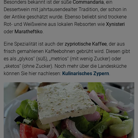
Besonders bekannt ist der süße
Commandaria
, ein
Dessertwein mit jahrtausendealter Tradition, der schon in
der Antike geschätzt wurde. Ebenso beliebt sind trockene
Rot- und Weißweine aus lokalen Rebsorten wie
Xynisteri
oder
Maratheftiko
.
Eine Spezialität ist auch der
zypriotische Kaffee
, der aus
frisch gemahlenen Kaffeebohnen gebrüht wird. Diesen gibt
es als „glykos“ (süß), „metrios“ (mit wenig Zucker) oder
„sketos“ (ohne Zucker). Noch mehr über die Landesküche
können Sie hier nachlesen:
Kulinarisches Zypern
.
© pixabay