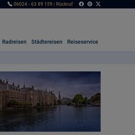
06024 - 63 89 159
|
Rückruf
Radreisen
Städtereisen
Reiseservice