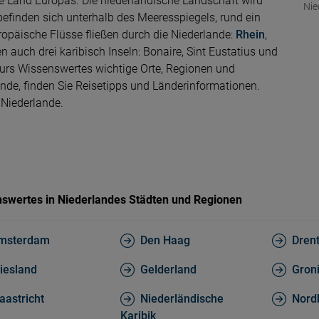
te Land Europas. Die niederländische Landschaft wird
Nie
finden sich unterhalb des Meeresspiegels, rund ein
ropäische Flüsse fließen durch die Niederlande:
Rhein
,
auch drei karibisch Inseln: Bonaire, Sint Eustatius und
ours Wissenswertes wichtige Orte, Regionen und
nde, finden Sie Reisetipps und Länderinformationen.
 Niederlande.
swertes in Niederlandes Städten und Regionen
msterdam
Den Haag
Dren
iesland
Gelderland
Gron
aastricht
Niederländische
Nord
Karibik