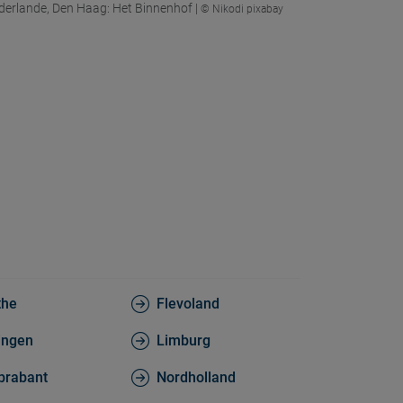
derlande, Den Haag: Het Binnenhof |
© Nikodi pixabay
the
Flevoland
ingen
Limburg
brabant
Nordholland