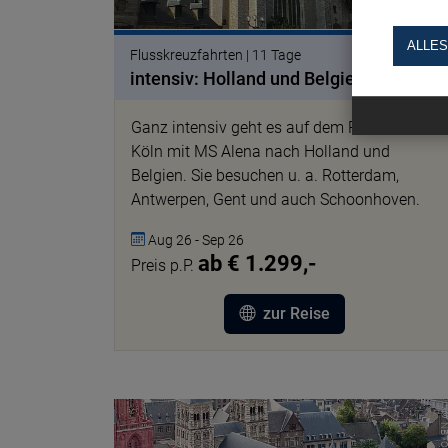
ALLES
Flusskreuzfahrten | 11 Tage
intensiv: Holland und Belgien
Ganz intensiv geht es auf dem Rhein ab/an
Köln mit MS Alena nach Holland und
Belgien. Sie besuchen u. a. Rotterdam,
Antwerpen, Gent und auch Schoonhoven.
Aug 26 - Sep 26
ab € 1.299,-
Preis p.P.
zur Reise
© NB