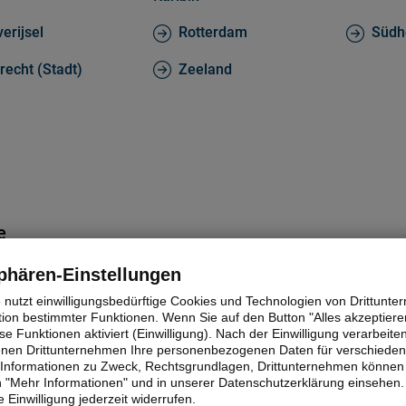
erijsel
Rotterdam
Südh
recht (Stadt)
Zeeland
e
phären-Einstellungen
GmbH
© Plantours Kreuzfahrten
e nutzt einwilligungsbedürftige Cookies und Technologien von Drittunt
tion bestimmter Funktionen. Wenn Sie auf den Button "Alles akzeptieren
e Funktionen aktiviert (Einwilligung). Nach der Einwilligung verarbeite
fenen Drittunternehmen Ihre personenbezogenen Daten für verschiede
te Informationen zu Zweck, Rechtsgrundlagen, Drittunternehmen können 
 "Mehr Informationen" und in unserer Datenschutzerklärung einsehen.
 Einwilligung jederzeit widerrufen.