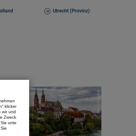
olland
Utrecht (Provinz)
© Roland pixabay
ernehmen
" klicken,
n wir und
ne Zwecke.
Sie unter
 Sie