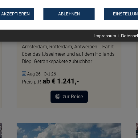
 AKZEPTIEREN
ABLEHNEN
EINSTELLU
Flusskreuzfahrten | 7 Tage
Holland, Flandern & IJsselmeer
Impressum
Datensc
Mit MS Lady Diletta ab/an Düsseldorf:
Amsterdam, Rotterdam, Antwerpen... Fahrt
über das IJsselmeer und auf dem Hollands
Diep. Getränkepakete zubuchbar
Aug 26 - Okt 26
ab € 1.241,-
Preis p.P.
zur Reise
TC