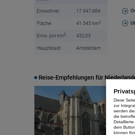
Ov
Einwohner:
17.947.684
2
Ut
Fläche:
41.543 km
2
Einw. pro km
:
432,03
Hauptstadt:
Amsterdam
Reise-Empfehlungen für Niederland
Privats
© Lion Tours 
Diese Seit
zur Integra
werden dies
die betrof
Detaillier
dem Button
können Ihre