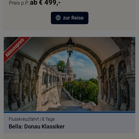
ab € 499,-
Preis p.P.
zur Reise
© A-ROSA Flussschiff
Flusskreuzfahrt | 8 Tage
Bella: Donau Klassiker