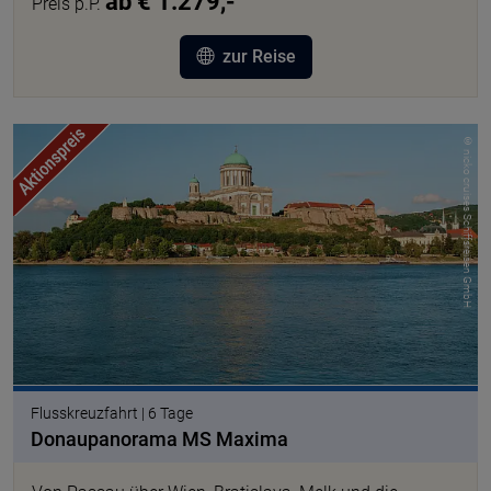
ab € 1.279,-
Preis p.P.
zur Reise
© nicko cruises Schiffsreisen GmbH
Flusskreuzfahrt | 6 Tage
Donaupanorama MS Maxima