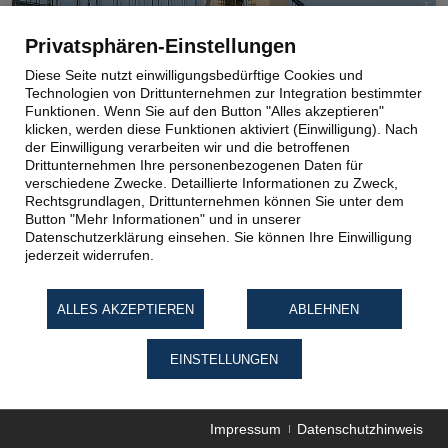
Privatsphären-Einstellungen
Diese Seite nutzt einwilligungsbedürftige Cookies und
Technologien von Drittunternehmen zur Integration bestimmter
Funktionen. Wenn Sie auf den Button "Alles akzeptieren"
klicken, werden diese Funktionen aktiviert (Einwilligung). Nach
der Einwilligung verarbeiten wir und die betroffenen
Drittunternehmen Ihre personenbezogenen Daten für
Flusskreuzfahrt | 8 Tage
verschiedene Zwecke. Detaillierte Informationen zu Zweck,
Weinreise an der Donau
Rechtsgrundlagen, Drittunternehmen können Sie unter dem
Button "Mehr Informationen" und in unserer
Datenschutzerklärung einsehen. Sie können Ihre Einwilligung
Ab/an Engelhartszell mit MS Prinzessin Katharina ALL
jederzeit widerrufen.
INKLUSIVE auf der Donau: Wachau, Wien, Budapest...
Getränkepaket inklusive. Klassische Eleganz an Bord.
ALLES AKZEPTIEREN
ABLEHNEN
Okt 26 - Okt 27
ab € 999,-
EINSTELLUNGEN
Preis p.P.
zur Reise
Impressum
Datenschutzhinweis