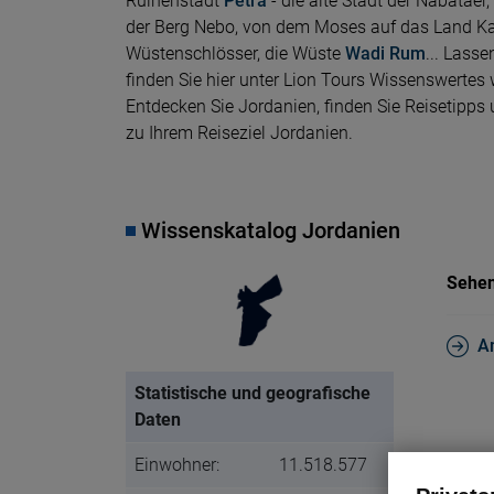
Ruinenstadt
Petra
- die alte Stadt der Nabatäer,
der Berg Nebo, von dem Moses auf das Land Kan
Wüstenschlösser, die Wüste
Wadi Rum
... Lass
finden Sie hier unter Lion Tours Wissenswertes
Entdecken Sie Jordanien, finden Sie Reisetipp
zu Ihrem Reiseziel Jordanien.
Wissenskatalog Jordanien
Sehen
A
Statistische und geografische
Daten
Einwohner:
11.518.577