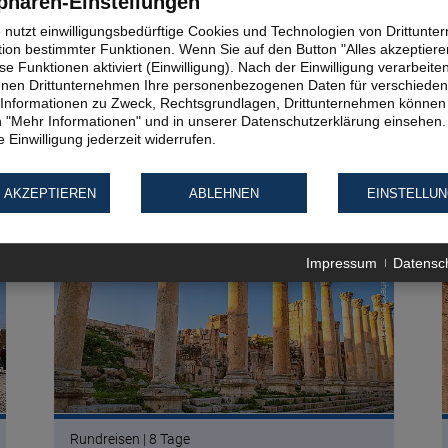
phären-Einstellungen
e nutzt einwilligungsbedürftige Cookies und Technologien von Drittunt
tion bestimmter Funktionen. Wenn Sie auf den Button "Alles akzeptieren
e Funktionen aktiviert (Einwilligung). Nach der Einwilligung verarbeite
fenen Drittunternehmen Ihre personenbezogenen Daten für verschiede
te Informationen zu Zweck, Rechtsgrundlagen, Drittunternehmen können 
 "Mehr Informationen" und in unserer Datenschutzerklärung einsehen.
 Einwilligung jederzeit widerrufen.
 AKZEPTIEREN
ABLEHNEN
EINSTELLU
ay
© ChiemSeherin pixabay
Impressum
Datensc
Rundreisen | 8 Tage