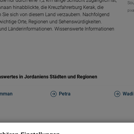
 die nur durch eine 1,2 km lange Schlucht zugänglich ist,
Sou
aan hinabblickte, die Kreuzfahrerburg Kerak, die
pix
en Sie sich von diesem Land verzaubern. Nachfolgend
 wichtige Orte, Regionen und Sehenswürdigkeiten.
s und Länderinformationen. Wissenswerte Informationen
swertes in Jordaniens Städten und Regionen
mman
Petra
Wadi