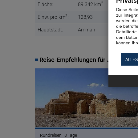
Privats
2
Fläche:
89.342 km
Diese Seit
zur Integra
2
Einw. pro km
:
128,93
werden dies
die betrof
Hauptstadt:
Amman
Detaillier
dem Button
können Ihre
Reise-Empfehlungen für Jordanien
ALLES
© pixab
Rundreisen | 8 Tage