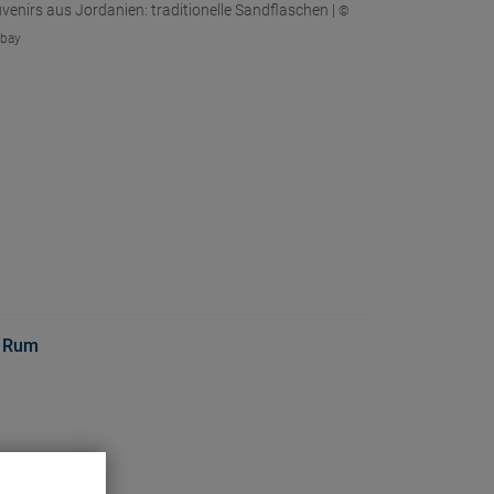
venirs aus Jordanien: traditionelle Sandflaschen |
©
abay
 Rum