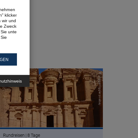
ernehmen
" klicken,
n wir und
ne Zwecke.
Sie unter
 Sie
NGEN
© LoggaWiggler pixabay
hutzhinweis
Rundreisen | 8 Tage