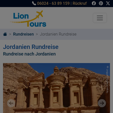
06024 - 63 89 159
|
Rückruf
Rundreisen
Jordanien Rundreise
Jordanien Rundreise
Rundreise nach Jordanien
© LoggaWiggler pixabay
Vorheriges Bild
Nächst