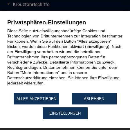
Kreuzfahrtschiffe
Flughafeninformationen
Reiseinfos Auswertiges Amt
Privatsphären-Einstellungen
Lion Tours Reise Blog
Diese Seite nutzt einwilligungsbedürftige Cookies und
Technologien von Drittunternehmen zur Integration bestimmter
Funktionen. Wenn Sie auf den Button "Alles akzeptieren"
klicken, werden diese Funktionen aktiviert (Einwilligung). Nach
Lion Tours Kontakt
der Einwilligung verarbeiten wir und die betroffenen
Drittunternehmen Ihre personenbezogenen Daten für
verschiedene Zwecke. Detaillierte Informationen zu Zweck,
Kontaktinfos
Rechtsgrundlagen, Drittunternehmen können Sie unter dem
Button "Mehr Informationen" und in unserer
Unternehmen
Datenschutzerklärung einsehen. Sie können Ihre Einwilligung
Reiseabwicklung
jederzeit widerrufen.
Reiseveranstalter
Impressum
ALLES AKZEPTIEREN
ABLEHNEN
Datenschutz
EINSTELLUNGEN
Widerruf Reiseversicherung