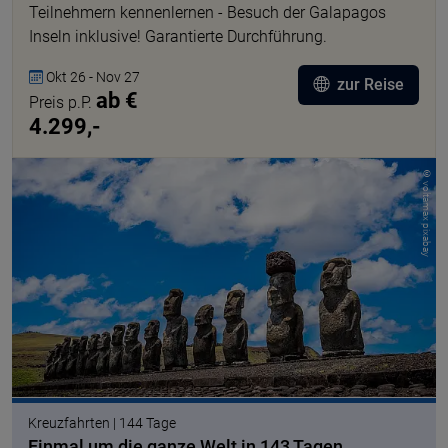
Teilnehmern kennenlernen - Besuch der Galapagos
Inseln inklusive! Garantierte Durchführung.
Okt 26 - Nov 27
zur Reise
ab €
Preis p.P.
4.299,-
© voltamax pixabay
Kreuzfahrten | 144 Tage
Einmal um die ganze Welt in 143 Tagen