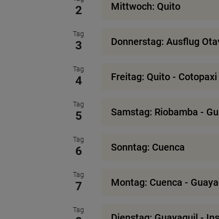
Mittwoch: Quito
2
Tag
Donnerstag: Ausflug Otav
3
Tag
Freitag: Quito - Cotopax
4
Tag
Samstag: Riobamba - Gua
5
Tag
Sonntag: Cuenca
6
Tag
Montag: Cuenca - Guayaq
7
Tag
Dienstag: Guayaquil - Ins