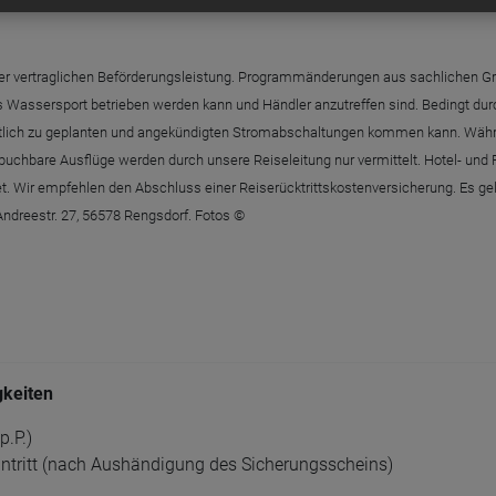
g der vertraglichen Beförderungsleistung. Programmänderungen aus sachlichen G
es Wassersport betrieben werden kann und Händler anzutreffen sind. Bedingt d
egentlich zu geplanten und angekündigten Stromabschaltungen kommen kann. Wäh
chbare Ausflüge werden durch unsere Reiseleitung nur vermittelt. Hotel- und F
gnet. Wir empfehlen den Abschluss einer Reiserücktrittskostenversicherung. Es
Andreestr. 27, 56578 Rengsdorf. Fotos ©
gkeiten
p.P.)
eantritt (nach Aushändigung des Sicherungsscheins)