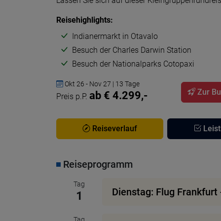
Lassen Sie sich auf dieser Kleingruppenrundrei
Reisehighlights:
Indianermarkt in Otavalo
Besuch der Charles Darwin Station
Besuch der Nationalparks Cotopaxi
Okt 26 - Nov 27 | 13 Tage
Zur B
ab € 4.299,-
Preis p.P.
Reiseverlauf
Leis
Reiseprogramm
Tag
Dienstag: Flug Frankfurt 
1
Tag