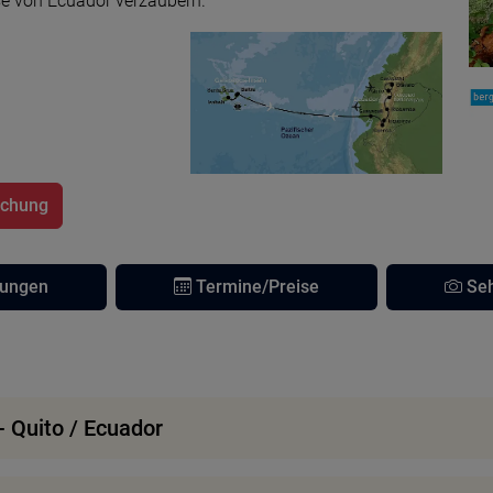
se von Ecuador verzaubern.
uchung
tungen
Termine/Preise
Seh
- Quito / Ecuador