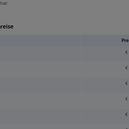
ier:
reise
Pre
€
€
€
€
€