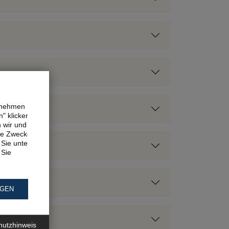
ernehmen
" klicken,
n wir und
ne Zwecke.
Sie unter
 Sie
NGEN
hutzhinweis