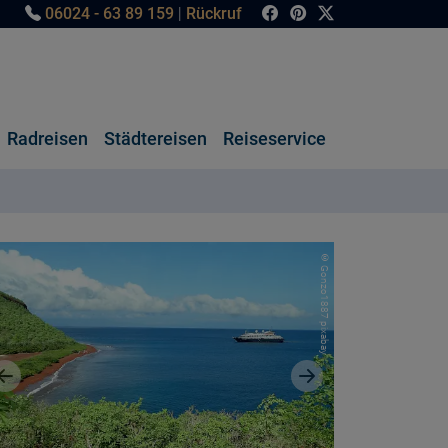
06024 - 63 89 159
|
Rückruf
Radreisen
Städtereisen
Reiseservice
© Gonzo1887 pixabay
Vorheriges Bild
Nächstes Bild