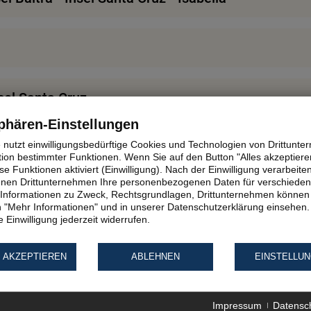
nsel Santa Cruz
phären-Einstellungen
e nutzt einwilligungsbedürftige Cookies und Technologien von Drittunt
unbewohnte Insel
tion bestimmter Funktionen. Wenn Sie auf den Button "Alles akzeptieren
e Funktionen aktiviert (Einwilligung). Nach der Einwilligung verarbeite
fenen Drittunternehmen Ihre personenbezogenen Daten für verschiede
te Informationen zu Zweck, Rechtsgrundlagen, Drittunternehmen können 
ltra - Quito - Rückflug
 "Mehr Informationen" und in unserer Datenschutzerklärung einsehen.
 Einwilligung jederzeit widerrufen.
kfurt
 AKZEPTIEREN
ABLEHNEN
EINSTELLU
sammeln!
Impressum
Datensc