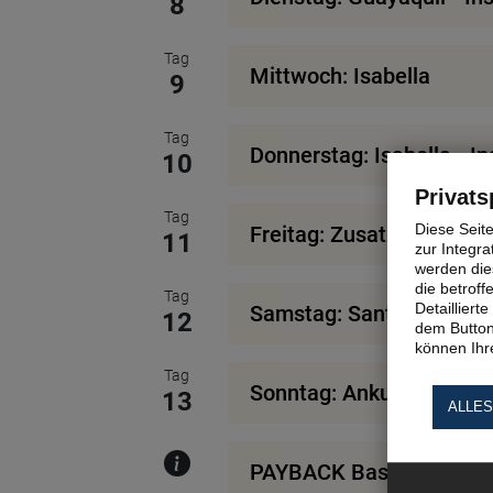
8
Tag
Mittwoch: Isabella
9
Tag
Donnerstag: Isabella - I
10
Privats
Tag
Diese Seit
Freitag: Zusatzausflug 
11
zur Integra
werden dies
die betrof
Tag
Detaillier
Samstag: Santa Cruz - Ba
12
dem Button
können Ihre
Tag
Sonntag: Ankunft in Fran
13
ALLES
PAYBACK Basis°Punkte 