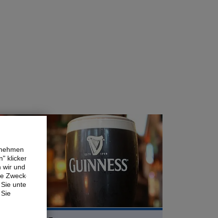
ernehmen
" klicken,
n wir und
ne Zwecke.
Sie unter
 Sie