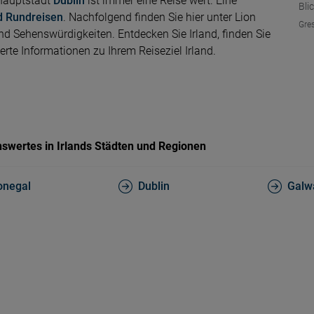
lhauptstadt
Dublin
ist immer eine Reise wert. Eine
Bli
d Rundreisen
. Nachfolgend finden Sie hier unter Lion
Gre
d Sehenswürdigkeiten. Entdecken Sie Irland, finden Sie
te Informationen zu Ihrem Reiseziel Irland.
swertes in Irlands Städten und Regionen
onegal
Dublin
Galw