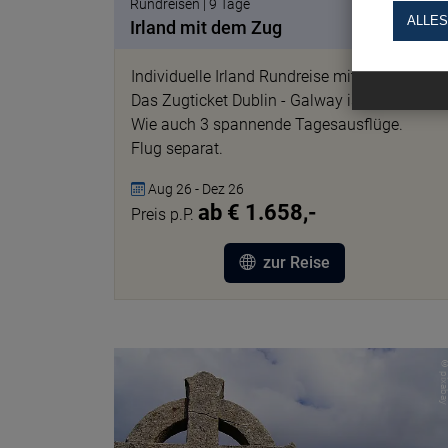
Rundreisen | 9 Tage
ALLES
Irland mit dem Zug
Individuelle Irland Rundreise mit dem Zug.
Das Zugticket Dublin - Galway ist inklusive.
Wie auch 3 spannende Tagesausflüge.
Flug separat.
Aug 26 - Dez 26
ab € 1.658,-
Preis p.P.
zur Reise
© pixab