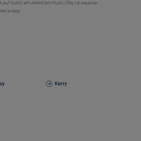
ck auf Dublin am Abend am Fluss Liffey |
© Alexander
sbek pxiabay
ay
Kerry