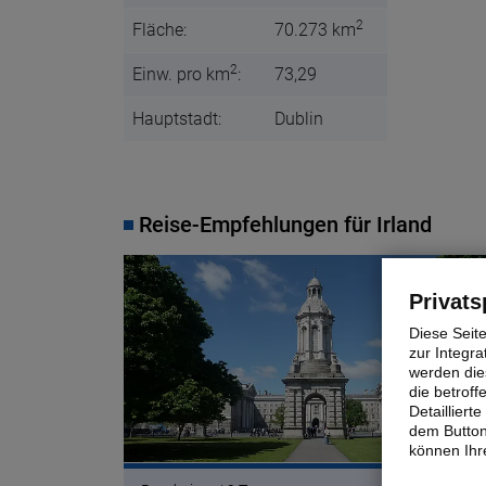
2
Fläche:
70.273 km
2
Einw. pro km
:
73,29
Hauptstadt:
Dublin
Reise-Empfehlungen für Irland
© h s pixa
Privats
Diese Seit
zur Integra
werden dies
die betrof
Detaillier
dem Button
können Ihre