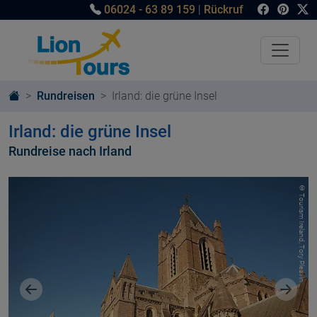
06024 - 63 89 159
|
Rückruf
Rundreisen
Irland: die grüne Insel
Irland: die grüne Insel
Rundreise nach Irland
© Tourism Ireland, Tory Pleavin
Vorheriges Bild
Nächst