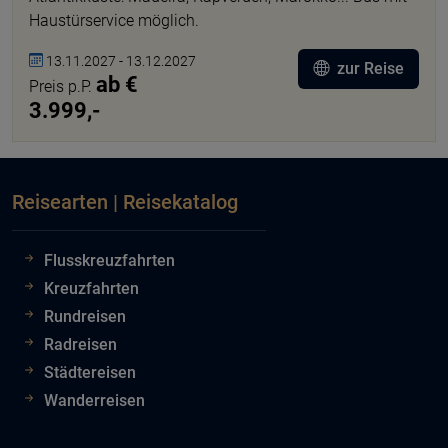
Haustürservice möglich.
13.11.2027 - 13.12.2027
zur Reise
ab €
Preis p.P.
3.999,-
Reisearten | Reisekatalog
Flusskreuzfahrten
Kreuzfahrten
Rundreisen
Radreisen
Städtereisen
Wanderreisen