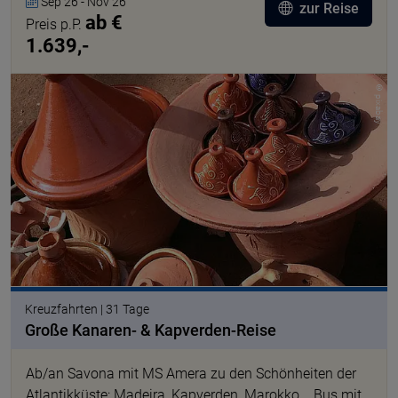
Sep 26 - Nov 26
zur Reise
ab €
Preis p.P.
1.639,-
© pixabay
Kreuzfahrten | 31 Tage
Große Kanaren- & Kapverden-Reise
Ab/an Savona mit MS Amera zu den Schönheiten der
Atlantikküste: Madeira, Kapverden, Marokko... Bus mit