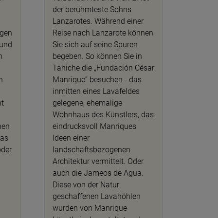
der berühmteste Sohns
Lanzarotes. Während einer
agen
Reise nach Lanzarote können
 und
Sie sich auf seine Spuren
n
begeben. So können Sie in
Tahiche die „Fundación César
n
Manrique“ besuchen - das
inmitten eines Lavafeldes
ht
gelegene, ehemalige
Wohnhaus des Künstlers, das
nen
eindrucksvoll Manriques
Las
Ideen einer
oder
landschaftsbezogenen
Architektur vermittelt. Oder
auch die Jameos de Agua.
Diese von der Natur
geschaffenen Lavahöhlen
wurden von Manrique