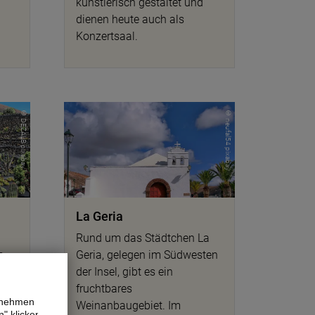
künstlerisch gestaltet und
dienen heute auch als
Konzertsaal.
© DEZALB pixabay
© neufal54 pixabay
La Geria
Rund um das Städtchen La
e
Geria, gelegen im Südwesten
en -
der Insel, gibt es ein
sich
fruchtbares
ernehmen
Weinanbaugebiet. Im
" klicken,