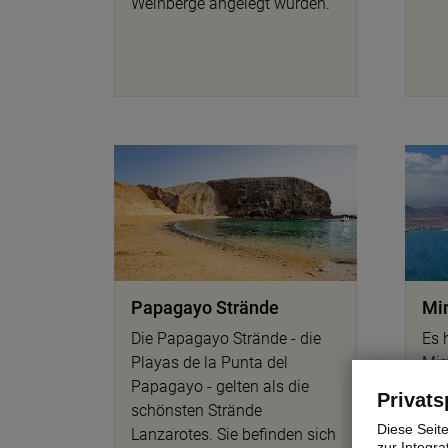
Weinberge angelegt wurden.
© lapping pixabay
Papagayo Strände
Mir
Die Papagayo Strände - die
Es 
Playas de la Punta del
Mir
Papagayo - gelten als die
sch
Privats
schönsten Strände
Lan
Diese Seit
Lanzarotes. Sie befinden sich
die
zur Integra