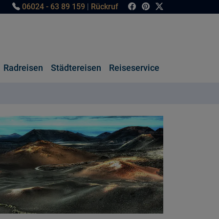
06024 - 63 89 159
|
Rückruf
Radreisen
Städtereisen
Reiseservice