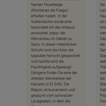
Namen Feuerberge
Sie
(Montanas del Fuego)
Lan
erhalten haben. In der
Hau
Vulkanasche wurde eine
ist
besondere Art des Anbaus
Arr
entwickelt, bspw. der
ver
Weinanbau im Gebiet La
Gäs
Geria. In dieser meterdicken
die
Schicht wird die Hitze, die
San
tagsüber herrscht gespeichert
Sta
und nachts wird die
bed
Feuchtigkeit aufgesaugt.
"Fe
Übrigens finden Sie eine der
zer
ältesten Weinkellerei der
die
Kanaren in El Grifo. Die
Sta
Region ist kurvenreich und
Gabr
gesäumt vom schwarzen
Pir
Lavagestein, in dem die
Fel