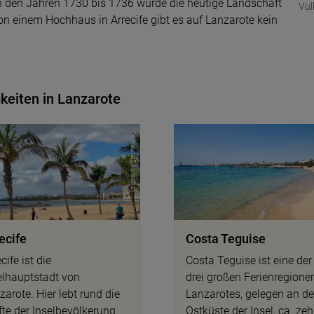
n den Jahren 1730 bis 1736 wurde die heutige Landschaft
Vul
on einem Hochhaus in Arrecife gibt es auf Lanzarote kein
keiten in Lanzarote
© neufal54 pixabay
ecife
Costa Teguise
cife ist die
Costa Teguise ist eine der
elhauptstadt von
drei großen Ferienregione
zarote. Hier lebt rund die
Lanzarotes, gelegen an de
fte der Inselbevölkerung.
Ostküste der Insel, ca. ze