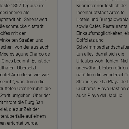
 löste 1852 Teguise im
Kilometer nordöstlich der
desinneren als
Inselhauptstadt Arrecife.
ptstadt ab. Sehenswert
Hotels und Bungalowanl
 die schmucke Altstadt
sowie Cafés, Restaurants
ecifes mit den
Einkaufsmöglichkeiten, ei
winkelten Straßen und
Golfplatz und
schen, von der aus auch
Schwimmbadlandschafte
 Meereslagune Charco de
tun alles, damit sich die
 Gines beginnt. Es ist der
Urlauber wohl fühlen. Nic
dthafen. Übersetzt
unerwähnt bleiben dürfen
eutet Arrecife so viel wie
natürlich die wunderschö
lsenriff", was durch die
Strände, wie La Playa de 
klüfteten Ufer herrührt, die
Cucharas, Playa Bastián 
 Stadt umgeben. Über der
auch Playa del Jablillo.
dt thront die Burg San
iel, die zur Zeit der
atenüberfälle auf einem
sen errichtet wurde.