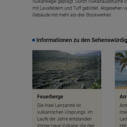
Vulkankegel geprägt. Durch Vulkanausbrüche i
mit Lavafeldern und Tuff gebildet. Abgesehen v
Gebäude mit mehr als drei Stockwerken.
Informationen zu den Sehenswürdig
© Lion Tours GmbH
Feuerberge
Arr
Die Insel Lanzarote ist
Arre
vulkanischen Ursprungs. Im
Ins
Laufe der Jahre entstanden
Lan
immer neue Vulkane, die den
Häl