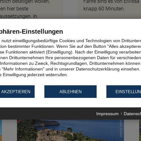
rtlich betätigen wollen,
Fähre sind es von Eivissa
den hier beste
knapp 60 Minuten.
aussetzungen. In
dschaftlicher Hinsicht
phären-Einstellungen
kt der Naturpark "Las
inas" im Süden. Hier wird
e nutzt einwilligungsbedürftige Cookies und Technologien von Drittunt
h immer nach alter
tion bestimmter Funktionen. Wenn Sie auf den Button "Alles akzeptieren
e Funktionen aktiviert (Einwilligung). Nach der Einwilligung verarbeite
dition Salz gewonnen.
fenen Drittunternehmen Ihre personenbezogenen Daten für verschiede
te Informationen zu Zweck, Rechtsgrundlagen, Drittunternehmen können 
 "Mehr Informationen" und in unserer Datenschutzerklärung einsehen.
 Einwilligung jederzeit widerrufen.
 AKZEPTIEREN
ABLEHNEN
EINSTELLU
 GmbH
© Eurofun Touristik GmbH
Impressum
Datensc