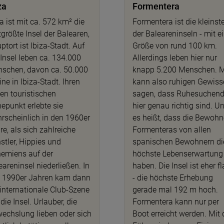
za
Formentera
za ist mit ca. 572 km² die
Formentera ist die kleinst
ttgrößte Insel der Balearen,
der Baleareninseln - mit e
ptort ist Ibiza-Stadt. Auf
Größe von rund 100 km.
 Insel leben ca. 134.000
Allerdings leben hier nur
schen, davon ca. 50.000
knapp 5.200 Menschen. 
ine in Ibiza-Stadt. Ihren
kann also ruhigen Gewis
ten touristischen
sagen, dass Ruhesuchen
epunkt erlebte sie
hier genau richtig sind. U
rscheinlich in den 1960er
es heißt, dass die Bewohn
re, als sich zahlreiche
Formenteras von allen
stler, Hippies und
spanischen Bewohnern di
emiens auf der
höchste Lebenserwartung
eareninsel niederließen. In
haben. Die Insel ist eher f
 1990er Jahren kam dann
- die höchste Erhebung
 internationale Club-Szene
gerade mal 192 m hoch.
die Insel. Urlauber, die
Formentera kann nur per
echslung lieben oder sich
Boot erreicht werden. Mit 