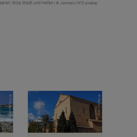
earen: Ibiza Stadt und Hafen |
© Josmanu1970 pixabay
© Thilo Becker pixabay
© Hans pixabay