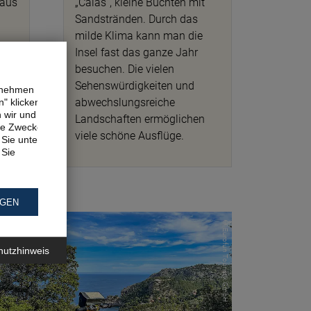
 aus
„Calas“, kleine Buchten mit
Sandstränden. Durch das
milde Klima kann man die
Insel fast das ganze Jahr
besuchen. Die vielen
Sehenswürdigkeiten und
ernehmen
abwechslungsreiche
" klicken,
n wir und
Landschaften ermöglichen
ne Zwecke.
viele schöne Ausflüge.
Sie unter
 Sie
NGEN
© Eurofun Touristik GmbH
hutzhinweis