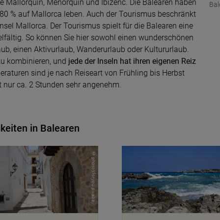
te Mallorquin, Menorquin und Ibizenc. Die Balearen haben
Bal
 80 % auf Mallorca leben. Auch der Tourismus beschränkt
nsel Mallorca. Der Tourismus spielt für die Balearen eine
ielfältig. So können Sie hier sowohl einen wunderschönen
aub, einen Aktivurlaub, Wanderurlaub oder Kultururlaub.
 zu kombinieren, und
jede der Inseln hat ihren eigenen Reiz
raturen sind je nach Reiseart von Frühling bis Herbst
it nur ca. 2 Stunden sehr angenehm.
keiten in Balearen
© photosforyou pixabay