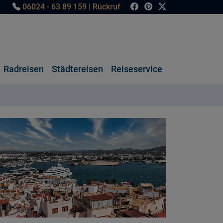
06024 - 63 89 159
|
Rückruf
Radreisen
Städtereisen
Reiseservice