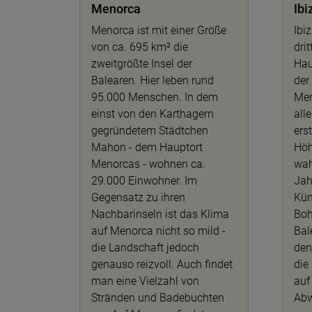
Menorca
Ibi
Menorca ist mit einer Größe
Ibi
von ca. 695 km² die
dri
zweitgrößte Insel der
Hau
Balearen. Hier leben rund
der
95.000 Menschen. In dem
Men
einst von den Karthagern
alle
gegründetem Städtchen
ers
Mahon - dem Hauptort
Höh
Menorcas - wohnen ca.
wah
29.000 Einwohner. Im
Jah
Gegensatz zu ihren
Kün
Nachbarinseln ist das Klima
Boh
auf Menorca nicht so mild -
Bal
die Landschaft jedoch
den
genauso reizvoll. Auch findet
die
man eine Vielzahl von
auf 
Stränden und Badebuchten
Abw