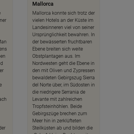
Mallorca
e
Mallorca konnte sich trotz der
iner
vielen Hotels an der Küste im
Landesinneren viel von seiner
Ursprünglichkeit bewahren. In
Man
der bewässerten fruchtbaren
sens
Ebene breiten sich weite
den
Obstplantagen aus. Im
nd
Nordwesten geht die Ebene in
er
den mit Oliven und Zypressen
bewaldeten Gebirgszug Sierra
e
del Norte über, im Südosten in
die niedrigere Serrania de
lach
Levante mit zahlreichen
Tropfsteinhöhlen. Beide
Gebirgszüge brechen zum
Meer hin in zerklüfteten
der
Steilküsten ab und bilden die