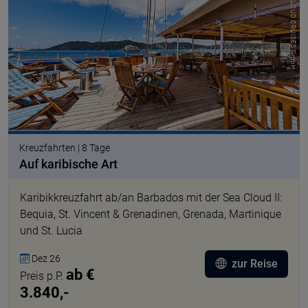
© SEA CLOUD CRUISES GmbH
Kreuzfahrten | 8 Tage
Auf karibische Art
Karibikkreuzfahrt ab/an Barbados mit der Sea Cloud II:
Bequia, St. Vincent & Grenadinen, Grenada, Martinique
und St. Lucia
Dez 26
zur Reise
ab €
Preis p.P.
3.840,-