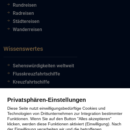
Rundreisen
Radreisen
Städtereisen
Wanderreisen
Wissenswertes
Sehenswürdigkeiten weltweit
Flusskreuzfahrtschiffe
Kreuzfahrtschiffe
Flughafeninformationen
Reiseinfos Auswertiges Amt
Privatsphären-Einstellungen
Lion Tours Reise Blog
Diese Seite nutzt einwilligungsbedürftige Cookies und
Technologien von Drittunternehmen zur Integration bestimmter
Funktionen. Wenn Sie auf den Button "Alles akzeptieren"
klicken, werden diese Funktionen aktiviert (Einwilligung). Nach
Lion Tours Kontakt
der Einwilligung verarbeiten wir und die betroffenen