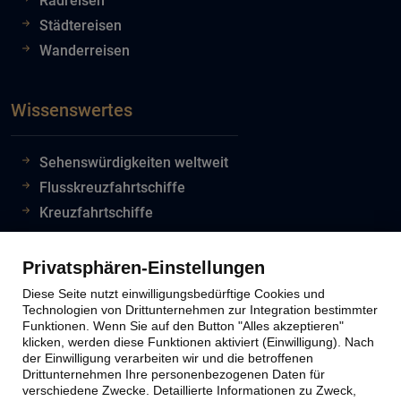
Radreisen
Städtereisen
Wanderreisen
Wissenswertes
Sehenswürdigkeiten weltweit
Flusskreuzfahrtschiffe
Kreuzfahrtschiffe
Flughafeninformationen
Reiseinfos Auswertiges Amt
Privatsphären-Einstellungen
Lion Tours Reise Blog
Diese Seite nutzt einwilligungsbedürftige Cookies und
Technologien von Drittunternehmen zur Integration bestimmter
Funktionen. Wenn Sie auf den Button "Alles akzeptieren"
klicken, werden diese Funktionen aktiviert (Einwilligung). Nach
Lion Tours Kontakt
der Einwilligung verarbeiten wir und die betroffenen
Drittunternehmen Ihre personenbezogenen Daten für
verschiedene Zwecke. Detaillierte Informationen zu Zweck,
Kontaktinfos