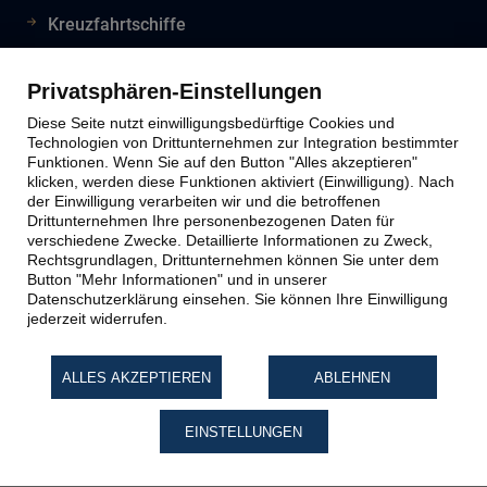
Kreuzfahrtschiffe
Flughafeninformationen
Reiseinfos Auswertiges Amt
Privatsphären-Einstellungen
Lion Tours Reise Blog
Diese Seite nutzt einwilligungsbedürftige Cookies und
Technologien von Drittunternehmen zur Integration bestimmter
Funktionen. Wenn Sie auf den Button "Alles akzeptieren"
klicken, werden diese Funktionen aktiviert (Einwilligung). Nach
Lion Tours Kontakt
der Einwilligung verarbeiten wir und die betroffenen
Drittunternehmen Ihre personenbezogenen Daten für
verschiedene Zwecke. Detaillierte Informationen zu Zweck,
Kontaktinfos
Rechtsgrundlagen, Drittunternehmen können Sie unter dem
Button "Mehr Informationen" und in unserer
Unternehmen
Datenschutzerklärung einsehen. Sie können Ihre Einwilligung
Reiseabwicklung
jederzeit widerrufen.
Reiseveranstalter
Impressum
ALLES AKZEPTIEREN
ABLEHNEN
Datenschutz
EINSTELLUNGEN
Widerruf Reiseversicherung