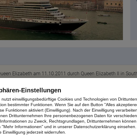
en Elizabeth am 11.10.2011 durch Queen Elizabeth II in South
sten Queen Elizabeth der Reederei Cunard Line. Sie bietet mit i
imposanten Anblick. Queen Elizabeth ist eine einzigartige Mi
phären-Einstellungen
 Anfang an auf den kunstvoll gestalteten Decks wohlfühlen. Scho
e nutzt einwilligungsbedürftige Cookies und Technologien von Drittunt
déco-Stil, die Verwendung edelster Materialen sowie zahlreiche
tion bestimmter Funktionen. Wenn Sie auf den Button "Alles akzeptieren
d Liner erinnern. Und natürlich dürfen auch auf der neuen Queen
e Funktionen aktiviert (Einwilligung). Nach der Einwilligung verarbeite
fenen Drittunternehmen Ihre personenbezogenen Daten für verschiede
ce™ nicht fehlen.
te Informationen zu Zweck, Rechtsgrundlagen, Drittunternehmen können 
 "Mehr Informationen" und in unserer Datenschutzerklärung einsehen.
g der Reederei. Dies ist keine offizielle Klassifizierung und dient lediglich als 
 Einwilligung jederzeit widerrufen.