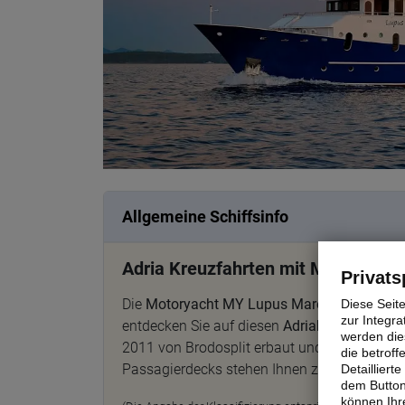
Allgemeine Schiffsinfo
Adria Kreuzfahrten mit MY Lupus 
Privats
Die
Motoryacht MY Lupus Mare
eignet sich 
Diese Seit
zur Integra
entdecken Sie auf diesen
Adriakreuzfahrten
werden dies
2011 von Brodosplit erbaut und 2022 umfang
die betrof
Passagierdecks stehen Ihnen zur Verfügung. 
Detaillier
dem Button
können Ihre