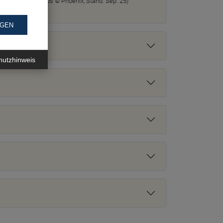
s Anhaltspunkt. Fotos © Phoenix, Stand: Sep. 25)
NGEN
hutzhinweis