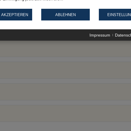
ng der Reederei. Dies ist keine offizielle Klassifizierung und dient lediglich al
 AKZEPTIEREN
ABLEHNEN
EINSTELLU
Impressum
Datensc