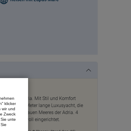
biete der Adria. Mit Stil und Komfort
ernehmen
" klicken,
 ist eine 43 Meter lange Luxusyacht, die
n wir und
ck des azurblauen Meeres der Adria. 4
ne Zwecke.
rn und stilvoll eingerichtet.
Sie unter
 Sie