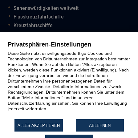
Sehenswürdigkeiten weltweit
Flusskreuzfahrtschiffe
Kreuzfahrtschiffe
Flughafeninformationen
Reiseinfos Auswertiges Amt
Privatsphären-Einstellungen
Lion Tours Reise Blog
Diese Seite nutzt einwilligungsbedürftige Cookies und
Technologien von Drittunternehmen zur Integration bestimmter
Funktionen. Wenn Sie auf den Button "Alles akzeptieren"
klicken, werden diese Funktionen aktiviert (Einwilligung). Nach
Lion Tours Kontakt
der Einwilligung verarbeiten wir und die betroffenen
Drittunternehmen Ihre personenbezogenen Daten für
verschiedene Zwecke. Detaillierte Informationen zu Zweck,
Kontaktinfos
Rechtsgrundlagen, Drittunternehmen können Sie unter dem
Button "Mehr Informationen" und in unserer
Unternehmen
Datenschutzerklärung einsehen. Sie können Ihre Einwilligung
Reiseabwicklung
jederzeit widerrufen.
Reiseveranstalter
Impressum
ALLES AKZEPTIEREN
ABLEHNEN
Datenschutz