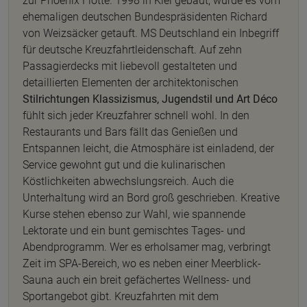
zur Phoenix Flotte. 1998 in Kiel gebaut, wurde es vom
ehemaligen deutschen Bundespräsidenten Richard
von Weizsäcker getauft. MS Deutschland ein Inbegriff
für deutsche Kreuzfahrtleidenschaft. Auf zehn
Passagierdecks mit liebevoll gestalteten und
detaillierten Elementen der architektonischen
Stilrichtungen Klassizismus, Jugendstil und Art Déco
fühlt sich jeder Kreuzfahrer schnell wohl. In den
Restaurants und Bars fällt das Genießen und
Entspannen leicht, die Atmosphäre ist einladend, der
Service gewohnt gut und die kulinarischen
Köstlichkeiten abwechslungsreich. Auch die
Unterhaltung wird an Bord groß geschrieben. Kreative
Kurse stehen ebenso zur Wahl, wie spannende
Lektorate und ein bunt gemischtes Tages- und
Abendprogramm. Wer es erholsamer mag, verbringt
Zeit im SPA-Bereich, wo es neben einer Meerblick-
Sauna auch ein breit gefächertes Wellness- und
Sportangebot gibt. Kreuzfahrten mit dem