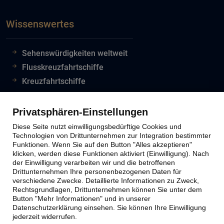
Wissenswertes
Sehenswürdigkeiten weltweit
Flusskreuzfahrtschiffe
Kreuzfahrtschiffe
Flughafeninformationen
Reiseinfos Auswertiges Amt
Privatsphären-Einstellungen
Lion Tours Reise Blog
Diese Seite nutzt einwilligungsbedürftige Cookies und
Technologien von Drittunternehmen zur Integration bestimmter
Funktionen. Wenn Sie auf den Button "Alles akzeptieren"
klicken, werden diese Funktionen aktiviert (Einwilligung). Nach
Lion Tours Kontakt
der Einwilligung verarbeiten wir und die betroffenen
Drittunternehmen Ihre personenbezogenen Daten für
verschiedene Zwecke. Detaillierte Informationen zu Zweck,
Kontaktinfos
Rechtsgrundlagen, Drittunternehmen können Sie unter dem
Button "Mehr Informationen" und in unserer
Unternehmen
Datenschutzerklärung einsehen. Sie können Ihre Einwilligung
Reiseabwicklung
jederzeit widerrufen.