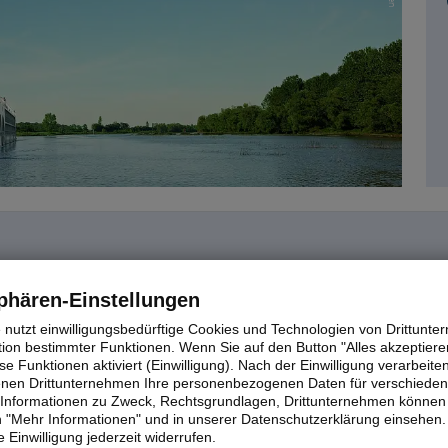
d der A-ROSA Luna, die auf der
Rhône und Saône
im Süden Frank
phären-Einstellungen
n bietet viel Platz für Entspannung und auch für unterschiedlic
e nutzt einwilligungsbedürftige Cookies und Technologien von Drittunt
n Bord - und natürlich ein weitläufiges Sonnendeck zum Verweile
tion bestimmter Funktionen. Wenn Sie auf den Button "Alles akzeptieren
e Funktionen aktiviert (Einwilligung). Nach der Einwilligung verarbeite
is mit A-ROSA Luna auf der Rhone ab.
fenen Drittunternehmen Ihre personenbezogenen Daten für verschiede
te Informationen zu Zweck, Rechtsgrundlagen, Drittunternehmen können 
ng der Reederei. Dies ist keine offizielle Klassifizierung und dient lediglich al
 "Mehr Informationen" und in unserer Datenschutzerklärung einsehen.
 Einwilligung jederzeit widerrufen.