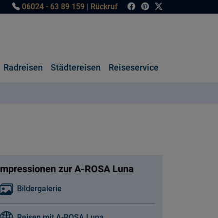
06024 - 63 89 159
|
Rückruf
Radreisen
Städtereisen
Reiseservice
Impressionen zur A-ROSA Luna
Bildergalerie
Reisen mit A-ROSA Luna