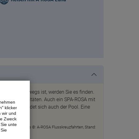
reichs unterwegs ist, werden Sie es finden.
hste Bordaktivitäten. Auch ein SPA-ROSA mit
ernehmen
n. Hier befindet sich auch der Pool. Eine
" klicken,
n wir und
ne Zwecke.
Sie unter
s Anhaltspunkt. Fotos ©: A-ROSA Flusskreuzfahrten, Stand:
 Sie