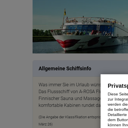
Allgemeine Schiffsinfo
Was immer Sie im Urlaub wünschen - an Bor
Privats
Das Flussschiff von A-ROSA Flusskreuzfahrte
Diese Seit
Finnischer Sauna und Massage / Beauty ist a
zur Integra
werden dies
komfortable Kabinen rundet das Reiseerlebn
die betrof
Detaillier
(Die Angabe der Klassifikation entspricht der Einschätzu
dem Button
März 26)
können Ihre