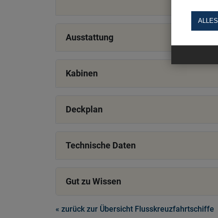
ALLES
Ausstattung
Kabinen
Deckplan
Technische Daten
Gut zu Wissen
« zurück zur Übersicht Flusskreuzfahrtschiffe