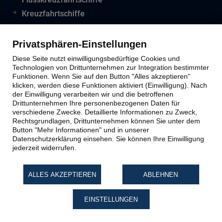
Kreuzfahrtschiffe
Flughafeninformationen
Reiseinfos Auswertiges Amt
Privatsphären-Einstellungen
Lion Tours Reise Blog
Diese Seite nutzt einwilligungsbedürftige Cookies und
Technologien von Drittunternehmen zur Integration bestimmter
Funktionen. Wenn Sie auf den Button "Alles akzeptieren"
klicken, werden diese Funktionen aktiviert (Einwilligung). Nach
Lion Tours Kontakt
der Einwilligung verarbeiten wir und die betroffenen
Drittunternehmen Ihre personenbezogenen Daten für
verschiedene Zwecke. Detaillierte Informationen zu Zweck,
Kontaktinfos
Rechtsgrundlagen, Drittunternehmen können Sie unter dem
Button "Mehr Informationen" und in unserer
Unternehmen
Datenschutzerklärung einsehen. Sie können Ihre Einwilligung
Reiseabwicklung
jederzeit widerrufen.
Reiseveranstalter
Impressum
ALLES AKZEPTIEREN
ABLEHNEN
Datenschutz
EINSTELLUNGEN
Widerruf Reiseversicherung