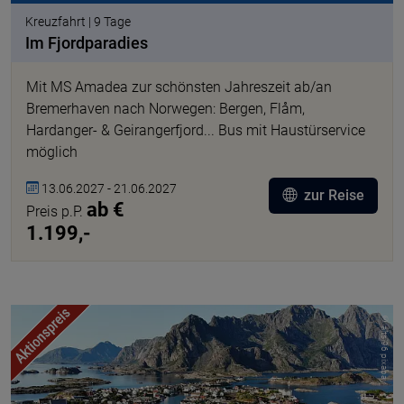
Kreuzfahrt | 9 Tage
Im Fjordparadies
Mit MS Amadea zur schönsten Jahreszeit ab/an
Bremerhaven nach Norwegen: Bergen, Flåm,
Hardanger- & Geirangerfjord... Bus mit Haustürservice
möglich
13.06.2027 - 21.06.2027
zur Reise
ab €
Preis p.P.
1.199,-
© altsi96 pixabay