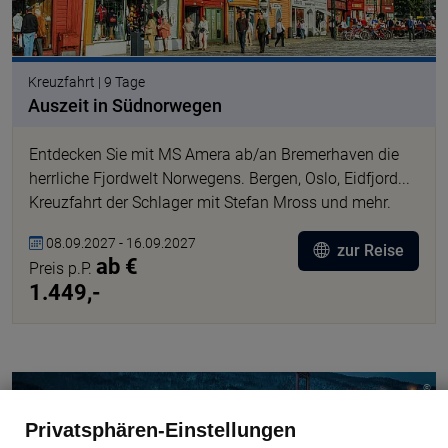
Kreuzfahrt | 9 Tage
Auszeit in Südnorwegen
Entdecken Sie mit MS Amera ab/an Bremerhaven die
herrliche Fjordwelt Norwegens. Bergen, Oslo, Eidfjord...
Kreuzfahrt der Schlager mit Stefan Mross und mehr.
08.09.2027 - 16.09.2027
zur Reise
ab €
Preis p.P.
1.449,-
© Elisabetta_Miele, pixabay
Privatsphären-Einstellungen