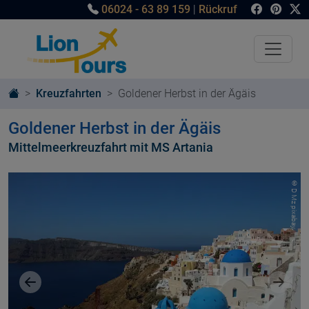
06024 - 63 89 159
|
Rückruf
Kreuzfahrten
Goldener Herbst in der Ägäis
Goldener Herbst in der Ägäis
Mittelmeerkreuzfahrt mit MS Artania
© D Mz pixabay
Vorheriges Bild
Nächst