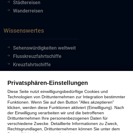
Städtereisen
Wanderreisen
Wissenswertes
Sehenswürdigkeiten weltweit
Flusskreuzfahrtschiffe
Kreuzfahrtschiffe
Flughafeninformationen
Reiseinfos Auswertiges Amt
Privatsphären-Einstellungen
Lion Tours Reise Blog
Diese Seite nutzt einwilligungsbedürftige Cookies und
Technologien von Drittunternehmen zur Integration bestimmter
Funktionen. Wenn Sie auf den Button "Alles akzeptieren"
klicken, werden diese Funktionen aktiviert (Einwilligung). Nach
Lion Tours Kontakt
der Einwilligung verarbeiten wir und die betroffenen
Drittunternehmen Ihre personenbezogenen Daten für
verschiedene Zwecke. Detaillierte Informationen zu Zweck,
Kontaktinfos
Rechtsgrundlagen, Drittunternehmen können Sie unter dem