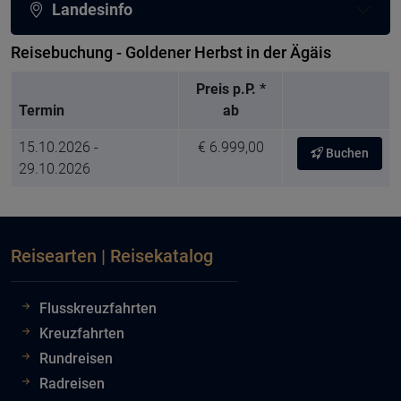
Landesinfo
Reisebuchung - Goldener Herbst in der Ägäis
Preis p.P. *
Termin
ab
15.10.2026 -
€ 6.999,00
Buchen
29.10.2026
Reisearten | Reisekatalog
Flusskreuzfahrten
Kreuzfahrten
Rundreisen
Radreisen