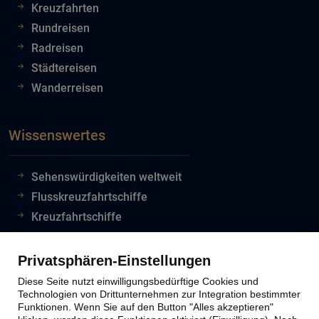
Kreuzfahrten
Rundreisen
Radreisen
Städtereisen
Wanderreisen
Wissenswertes
Sehenswürdigkeiten weltweit
Flusskreuzfahrtschiffe
Kreuzfahrtschiffe
Flughafeninformationen
Reiseinfos Auswertiges Amt
Privatsphären-Einstellungen
Lion Tours Reise Blog
Diese Seite nutzt einwilligungsbedürftige Cookies und
Technologien von Drittunternehmen zur Integration bestimmter
Funktionen. Wenn Sie auf den Button "Alles akzeptieren"