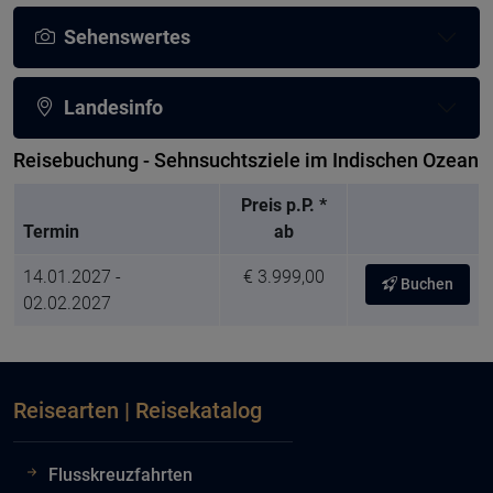
Sehenswertes
Landesinfo
Reisebuchung - Sehnsuchtsziele im Indischen Ozean
Preis p.P. *
Termin
ab
14.01.2027 -
€ 3.999,00
Buchen
02.02.2027
Reisearten | Reisekatalog
Flusskreuzfahrten