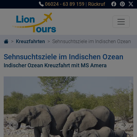
06024 - 63 89 159
|
Rückruf
Kreuzfahrten
Sehnsuchtsziele im Indischen Ozean
Sehnsuchtsziele im Indischen Ozean
Indischer Ozean Kreuzfahrt mit MS Amera
© MillerGruppe pixabay
Vorheriges Bild
Nächst