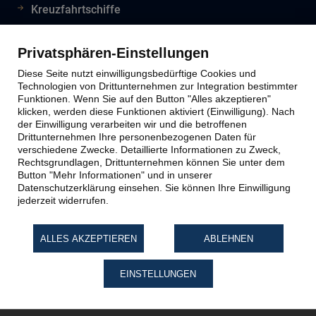
Kreuzfahrtschiffe
Flughafeninformationen
Reiseinfos Auswertiges Amt
Privatsphären-Einstellungen
Lion Tours Reise Blog
Diese Seite nutzt einwilligungsbedürftige Cookies und
Technologien von Drittunternehmen zur Integration bestimmter
Funktionen. Wenn Sie auf den Button "Alles akzeptieren"
klicken, werden diese Funktionen aktiviert (Einwilligung). Nach
Lion Tours Kontakt
der Einwilligung verarbeiten wir und die betroffenen
Drittunternehmen Ihre personenbezogenen Daten für
verschiedene Zwecke. Detaillierte Informationen zu Zweck,
Kontaktinfos
Rechtsgrundlagen, Drittunternehmen können Sie unter dem
Button "Mehr Informationen" und in unserer
Unternehmen
Datenschutzerklärung einsehen. Sie können Ihre Einwilligung
Reiseabwicklung
jederzeit widerrufen.
Reiseveranstalter
Impressum
ALLES AKZEPTIEREN
ABLEHNEN
Datenschutz
Widerruf Reiseversicherung
EINSTELLUNGEN