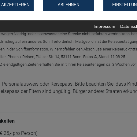
 AKZEPTIEREN
ABLEHNEN
EINSTELLU
Impressum
Datensc
g der vertraglichen Beförderungsleistung. Änderungen der Reiseverläufe und Au
wegen Niedrig- oder Hochwasser eine Strecke nicht befahren werden kann, behäl
mstieg auf ein anderes Schiff erforderlich. Maßgeblich ist die Reisebestätigun
aben in der Schiffsinformation. Wir empfehlen den Abschluss einer Reiserücktrit
r: Phoenix Reisen, Pfälzer Str. 14, 53111 Bonn. Fotos ©, Stand: 11.08.25
 Die endgültigen Zeiten erhalten Sie mit Ihren Reiseunterlagen ca. 3 Wochen vor
 Personalausweis oder Reisepass. Bitte beachten Sie, dass Kinde
sepass der Eltern sind ungültig. Bürger anderer Staaten erkund
gkeiten
€ 25,- pro Person)