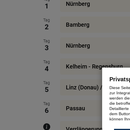
Nürnberg
1
Tag
Bamberg
2
Tag
Nürnberg
3
Tag
Kelheim - Regensburg
4
Privats
Tag
Linz (Donau) / Österreic
Diese Seit
5
zur Integra
werden dies
die betrof
Tag
Passau
Detaillier
6
dem Button
können Ihre
Verrlängerung in Passau