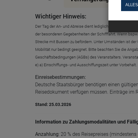
ALLES
Wichtiger Hinweis:
Der Tag der An- und Abreise dient lediglich der Erbringun
der besonderen Gegebenheiten der Schifffahrt. Wenn bspw. 
Strecke mit Bussen zu befördern. Unter Umständen ist der U
Mobilität nur bedingt geeignet. Bitte beachten Sie die Ang
Geschäftsbedingungen (AGBs) des Veranstalters. Veranstalte
e) a) Einschiffungs- und Ausschiffungszeit unter Vorbehalt.
Einreisebestimmungen:
Deutsche Staatsbürger benötigen einen gültigen
Reisedokument verfügen müssen. Einträge im Rei
Stand: 25.03.2026
Information zu Zahlungsmodalitäten und Fälli
Anzahlung
: 20 % des Reisepreises (mindestens 