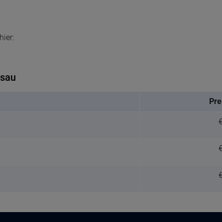
ier:
ssau
Pre