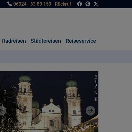
06024 - 63 89 159
|
Rückruf
Radreisen
Städtereisen
Reiseservice
© Lion Tours GmbH
Vorheriges Bild
Nächstes Bild