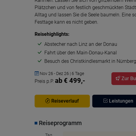
Rahmen. Lassen Sie sich von glitzerndem Weih
Plätzchen und von festlich geschmückten Städ
Alltag und lassen Sie die Seele baumeln. Eine 
Festtage kann es nicht geben.
Reisehighlights:
Abstecher nach Linz an der Donau
Fahrt über den Main-Donau-Kanal
Besuch des Christkindlesmarkt in Nürnber
Nov 26 - Dez 26 | 6 Tage
Zur B
ab € 499,-
Preis p.P.
Reiseverlauf
Leistungen
Reiseprogramm
Tag