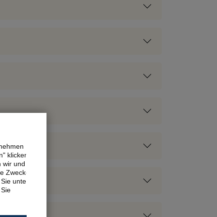
ernehmen
" klicken,
n wir und
ne Zwecke.
Sie unter
 Sie