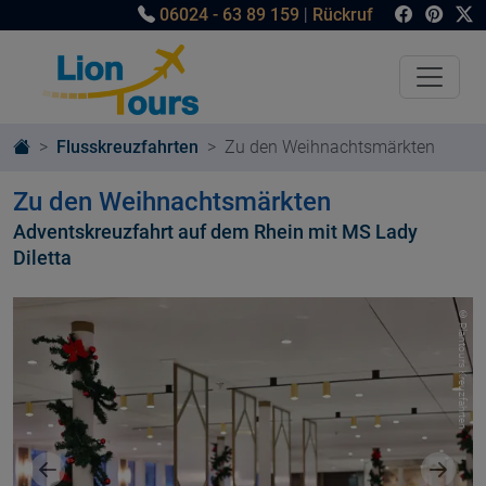
06024 - 63 89 159
|
Rückruf
Flusskreuzfahrten
Zu den Weihnachtsmärkten
Zu den Weihnachtsmärkten
Adventskreuzfahrt auf dem Rhein mit MS Lady
Diletta
© Plantours Kreuzfahrten
Vorheriges Bild
Nächst