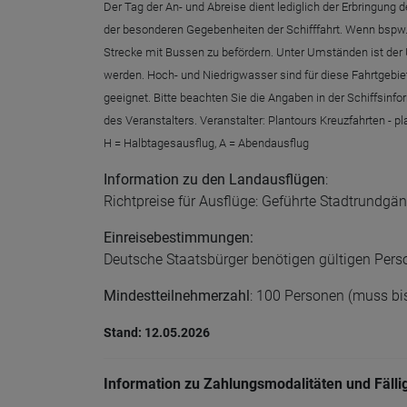
Der Tag der An- und Abreise dient lediglich der Erbringun
der besonderen Gegebenheiten der Schifffahrt. Wenn bspw. 
Strecke mit Bussen zu befördern. Unter Umständen ist der U
werden. Hoch- und Niedrigwasser sind für diese Fahrtgebiet
geeignet. Bitte beachten Sie die Angaben in der Schiffsin
des Veranstalters. Veranstalter: Plantours Kreuzfahrten 
H = Halbtagesausflug, A = Abendausflug
Information zu den Landausflügen
:
Richtpreise für Ausflüge: Geführte Stadtrundgänge
Einreisebestimmungen:
Deutsche Staatsbürger benötigen gültigen Perso
Mindestteilnehmerzahl
: 100 Personen (muss bis
Stand: 12.05.2026
Information zu Zahlungsmodalitäten und Fälli