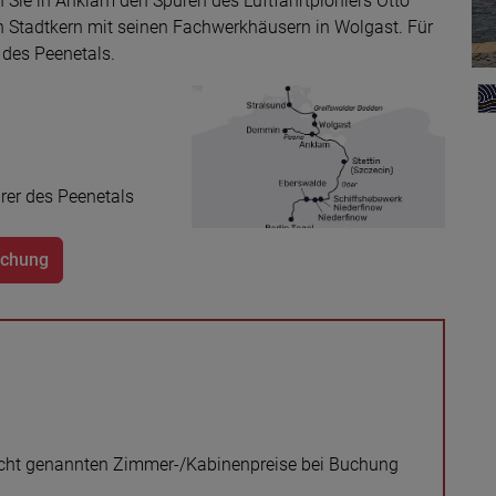
en Sie in Anklam den Spuren des Luftfahrtpioniers Otto
 Stadtkern mit seinen Fachwerkhäusern in Wolgast. Für
 des Peenetals.
rer des Peenetals
uchung
rsicht genannten Zimmer-/Kabinenpreise bei Buchung