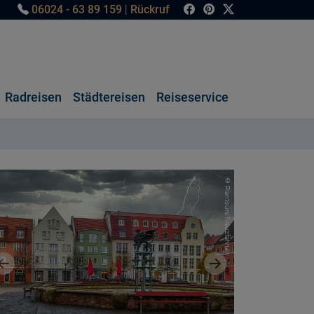
06024 - 63 89 159
|
Rückruf
Radreisen
Städtereisen
Reiseservice
© Plantours Kreuzfahrten
Vorheriges Bild
Nächstes Bild