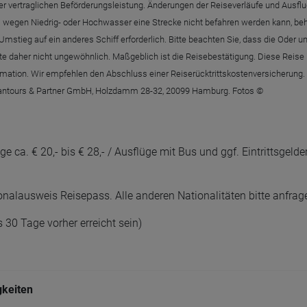
g der vertraglichen Beförderungsleistung. Änderungen der Reiseverläufe und Au
wegen Niedrig- oder Hochwasser eine Strecke nicht befahren werden kann, behäl
mstieg auf ein anderes Schiff erforderlich. Bitte beachten Sie, dass die Oder u
e daher nicht ungewöhnlich. Maßgeblich ist die Reisebestätigung. Diese Reise i
formation. Wir empfehlen den Abschluss einer Reiserücktrittskostenversicherun
- plantours & Partner GmbH, Holzdamm 28-32, 20099 Hamburg. Fotos ©
 ca. € 20,- bis € 28,- / Ausflüge mit Bus und ggf. Eintrittsgeldern
nalausweis Reisepass. Alle anderen Nationalitäten bitte anfrag
 30 Tage vorher erreicht sein)
gkeiten