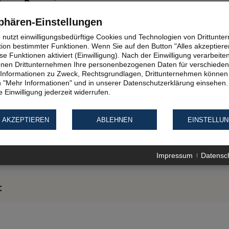
klam - Demmin
phären-Einstellungen
e nutzt einwilligungsbedürftige Cookies und Technologien von Drittunt
emmin - Jarnen - Peenemünde
tion bestimmter Funktionen. Wenn Sie auf den Button "Alles akzeptieren
e Funktionen aktiviert (Einwilligung). Nach der Einwilligung verarbeite
fenen Drittunternehmen Ihre personenbezogenen Daten für verschiede
te Informationen zu Zweck, Rechtsgrundlagen, Drittunternehmen können 
enemünde - Greifswald-Wieck
 "Mehr Informationen" und in unserer Datenschutzerklärung einsehen.
 Einwilligung jederzeit widerrufen.
ifswald-Wieck - Lauterbach / Rügen - Stralsund
 AKZEPTIEREN
ABLEHNEN
EINSTELLU
alsund
Impressum
Datensc
: