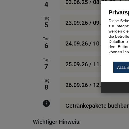
03.06.25 / 08.06.27: An
4
Privats
Tag
Diese Seit
23.09.26 / 09.06.27: D
5
zur Integra
werden dies
die betrof
Tag
Detaillier
24.09.26 / 10.06.27: Pe
6
dem Button
können Ihre
Tag
25.09.26 / 11.06.27: Gre
7
ALLES
Tag
26.09.26 / 12.06.27: Str
8
Getränkepakete buchbar
Wichtiger Hinweis: