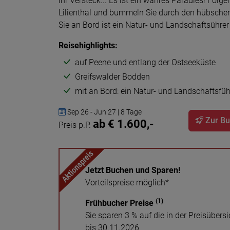
ihr Versteck... Es ist ein wahres Paradies! Folg
Lilienthal und bummeln Sie durch den hübschen
Sie an Bord ist ein Natur- und Landschaftsührer
Reisehighlights:
auf Peene und entlang der Ostseeküste
Greifswalder Bodden
mit an Bord: ein Natur- und Landschaftsfüh
Sep 26 - Jun 27 | 8 Tage
Zur B
ab € 1.600,-
Preis p.P.
Jetzt Buchen und Sparen!
Vorteilspreise möglich*
(1)
Frühbucher Preise
Sie sparen 3 % auf die in der Preisübe
bis 30.11.2026