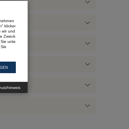
ernehmen
" klicken,
n wir und
ne Zwecke.
Sie unter
 Sie
NGEN
hutzhinweis