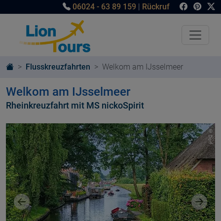
06024 - 63 89 159
|
Rückruf
Flusskreuzfahrten
Welkom am IJsselmeer
Welkom am IJsselmeer
Rheinkreuzfahrt mit MS nickoSpirit
© Dorf
Vorheriges Bild
Nächst