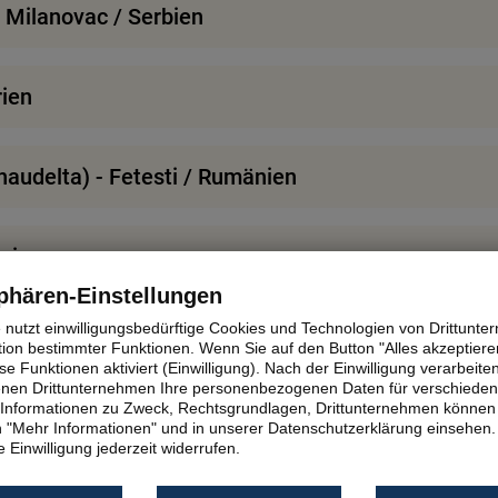
i Milanovac / Serbien
rien
audelta) - Fetesti / Rumänien
änien
phären-Einstellungen
e nutzt einwilligungsbedürftige Cookies und Technologien von Drittunt
tion bestimmter Funktionen. Wenn Sie auf den Button "Alles akzeptieren
e Funktionen aktiviert (Einwilligung). Nach der Einwilligung verarbeite
fenen Drittunternehmen Ihre personenbezogenen Daten für verschiede
te Informationen zu Zweck, Rechtsgrundlagen, Drittunternehmen können 
es Tor
 "Mehr Informationen" und in unserer Datenschutzerklärung einsehen.
 Einwilligung jederzeit widerrufen.
ovar / Kroatien