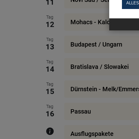
11
ALLES
Tag
Mohacs - Kalocsa / Ung
12
Tag
Budapest / Ungarn
13
Tag
Bratislava / Slowakei
14
Tag
Dürnstein - Melk/Emmers
15
Tag
Passau
16
Ausflugspakete