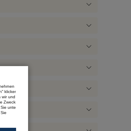
ernehmen
" klicken,
n wir und
ne Zwecke.
Sie unter
 Sie