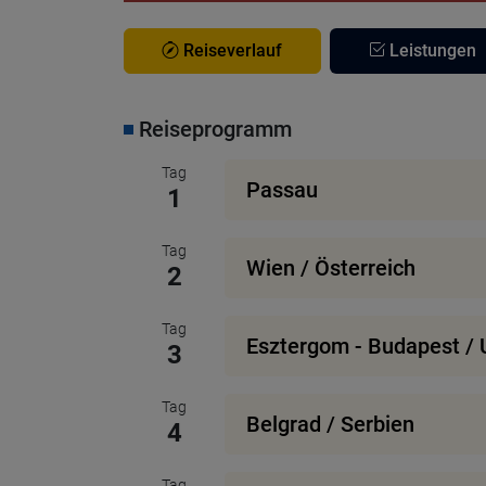
Reiseverlauf
Leistungen
Reiseprogramm
Tag
Passau
1
Tag
Wien / Österreich
2
Tag
Esztergom - Budapest /
3
Tag
Belgrad / Serbien
4
Tag