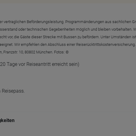
g der vertraglichen Beförderungsleistung. Programmänderungen aus sachlichen G
Wasserstand oder technischen Gegebenheiten möglich und bleiben vorbehalten.
echt vor, die Gäste dieser Strecke mit Bussen zu befördern. Unter Umständen ist 
t geeignet. Wir empfehlen den Abschluss einer Reiserücktrittskostenversicheru
n, Franzstr. 10, 80802 München. Fotos: ©
0 Tage vor Reiseantritt erreicht sein)
n Reisepass.
gkeiten