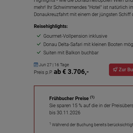
Highlights - wie die Donaumetropolen Wien und
mehr! Ihr Schwimmendes "Hotel" ist natürlich i
Donaukreuzfahrt mit einem der jüngsten Schiff
Reisehighlights:
Gourmet-Vollpension inklusive
Donau Delta-Safari mit kleinen Booten mög
Suiten mit Balkon buchbar
Jun 27 | 16 Tage
Zur B
ab € 3.706,-
Preis p.P.
(1)
Frühbucher Preise
Sie sparen 15 % auf die in der Preisüb
bis 30.11.2026
1
Während der Buchung bereits berücksichtigt