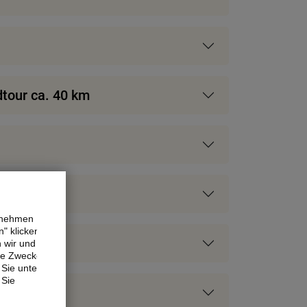
dtour ca. 40 km
ernehmen
" klicken,
n wir und
ne Zwecke.
Sie unter
 Sie