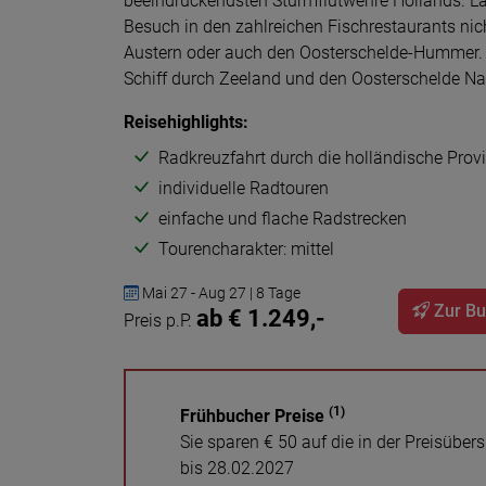
beeindruckendsten Sturmflutwehre Hollands. La
Besuch in den zahlreichen Fischrestaurants nic
Austern oder auch den Oosterschelde-Hummer. Fr
Schiff durch Zeeland und den Oosterschelde Na
Reisehighlights:
Radkreuzfahrt durch die holländische Prov
individuelle Radtouren
einfache und flache Radstrecken
Tourencharakter: mittel
Mai 27 - Aug 27 | 8 Tage
Zur B
ab € 1.249,-
Preis p.P.
(1)
Frühbucher Preise
Sie sparen € 50 auf die in der Preisüb
bis 28.02.2027