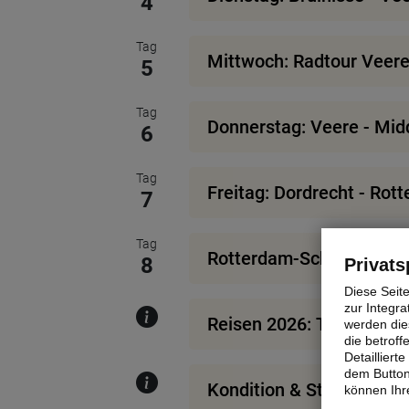
4
Tag
Mittwoch: Radtour Veere 
5
Tag
Donnerstag: Veere - Midd
6
Tag
Freitag: Dordrecht - Ro
7
Tag
Rotterdam-Schiedam
8
Privats
Diese Seit
zur Integra
Reisen 2026: Treibstoffz
werden dies
die betrof
Detaillier
dem Button
Kondition & Streckeninf
können Ihre