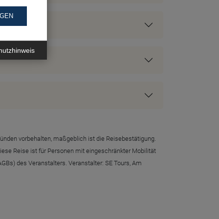
NGEN
hutzhinweis
ründen vorbehalten, maßgeblich ist die Reisebestätigung.
se Reise ist für Personen mit eingeschränkter Mobilität
GBs) des Veranstalters. Veranstalter: SE Tours, Am