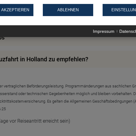
 AKZEPTIEREN
ABLEHNEN
EINSTELLU
 eigener Räder
Impressum
Datensc
ps
uzfahrt in Holland zu empfehlen?
g der vertraglichen Beförderungsleistung. Programmänderungen aus sachlichen G
sserstand oder technischen Gegebenheiten möglich und bleiben vorbehalten. Die
cktrittskostenversicherung. Es gelten die Allgemeinen Geschäftsbedingungen (A
6.25
e vor Reiseantritt erreicht sein)