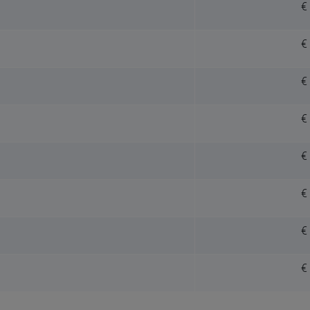
€
€
€
€
€
€
€
€