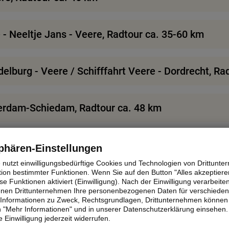
- Neeltje Jans - Veere, Radtour ca. 35-60 km
elburg - Veere / Schifffahrt Veere - Dordrecht, Ra
tterdam-Schiedam, Radtour ca. 48 km
phären-Einstellungen
e nutzt einwilligungsbedürftige Cookies und Technologien von Drittunt
tion bestimmter Funktionen. Wenn Sie auf den Button "Alles akzeptieren
uschlag
e Funktionen aktiviert (Einwilligung). Nach der Einwilligung verarbeite
fenen Drittunternehmen Ihre personenbezogenen Daten für verschiede
te Informationen zu Zweck, Rechtsgrundlagen, Drittunternehmen können 
 "Mehr Informationen" und in unserer Datenschutzerklärung einsehen.
ormation:
 Einwilligung jederzeit widerrufen.