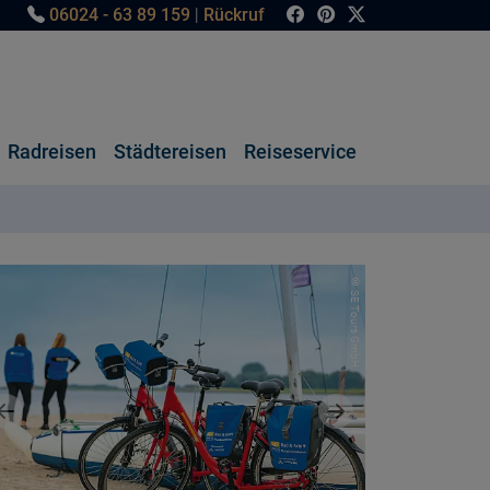
06024 - 63 89 159
|
Rückruf
Radreisen
Städtereisen
Reiseservice
© SE Tours GmbH
Vorheriges Bild
Nächstes Bild