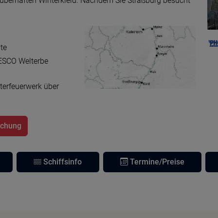
 zauberhaften Winterkleid. Nachdem Sie Straßburg besucht
te
ESCO Welterbe
sterfeuerwerk über
uchung
Schiffsinfo
Termine/Preise