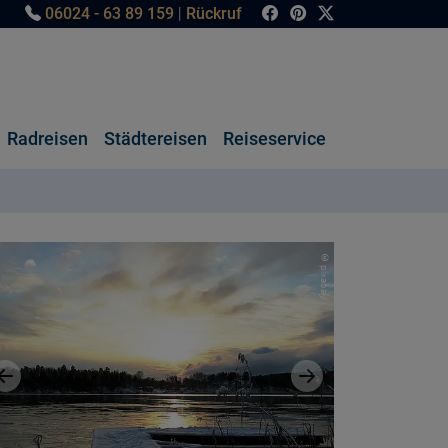
06024 - 63 89 159
|
Rückruf
Radreisen
Städtereisen
Reiseservice
© pixabay
Vorheriges Bild
Nächstes Bild