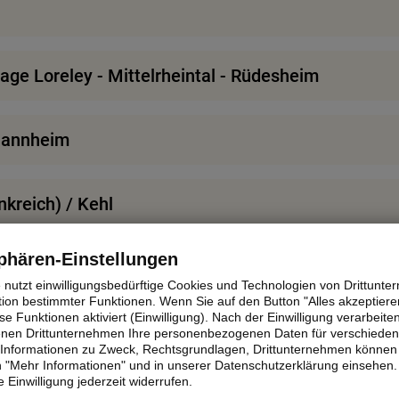
age Loreley - Mittelrheintal - Rüdesheim
Mannheim
nkreich) / Kehl
phären-Einstellungen
weiz - SILVESTER
e nutzt einwilligungsbedürftige Cookies und Technologien von Drittunt
tion bestimmter Funktionen. Wenn Sie auf den Button "Alles akzeptieren
e Funktionen aktiviert (Einwilligung). Nach der Einwilligung verarbeite
z
fenen Drittunternehmen Ihre personenbezogenen Daten für verschiede
te Informationen zu Zweck, Rechtsgrundlagen, Drittunternehmen können 
 "Mehr Informationen" und in unserer Datenschutzerklärung einsehen.
 Einwilligung jederzeit widerrufen.
z