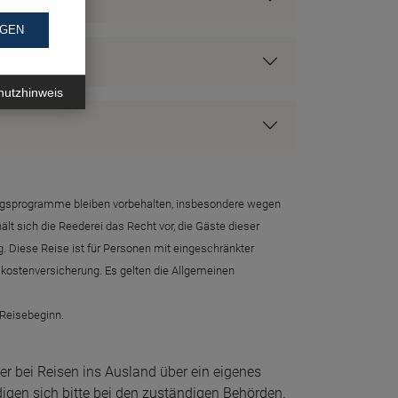
NGEN
hutzhinweis
sflugsprogramme bleiben vorbehalten, insbesondere wegen
t sich die Reederei das Recht vor, die Gäste dieser
g. Diese Reise ist für Personen mit eingeschränkter
tskostenversicherung. Es gelten die Allgemeinen
 Reisebeginn.
r bei Reisen ins Ausland über ein eigenes
igen sich bitte bei den zuständigen Behörden.