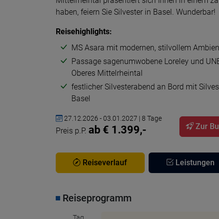
Mittelrheintal präsentiert sich Ihnen in einem
haben, feiern Sie Silvester in Basel. Wunderbar!
Reisehighlights:
MS Asara mit modernen, stilvollem Ambien
Passage sagenumwobene Loreley und UN
Oberes Mittelrheintal
festlicher Silvesterabend an Bord mit Silve
Basel
27.12.2026 - 03.01.2027 | 8 Tage
Zur B
ab € 1.399,-
Preis p.P.
Reiseverlauf
Leistungen
Reiseprogramm
Tag