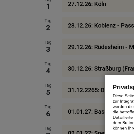
27.12.26: Köln
1
Tag
28.12.26: Koblenz - Pass
2
Tag
29.12.26: Rüdesheim - 
3
Tag
30.12.26: Straßburg (Fra
4
Tag
Privats
31.12.2265: Basel / Sch
5
Diese Seit
zur Integra
werden dies
Tag
01.01.27: Basel / Schwei
die betrof
6
Detaillier
dem Button
können Ihre
Tag
02.01.27: Speyer - Main