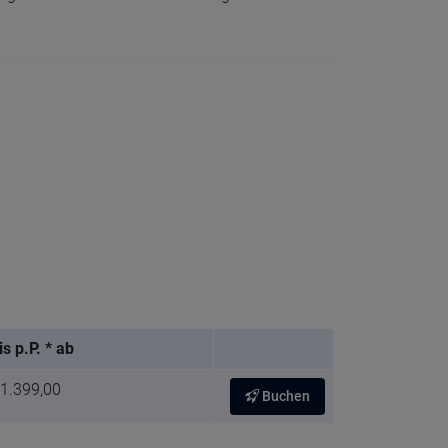
is p.P. * ab
 1.399,00
Buchen