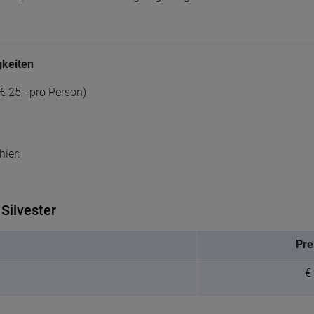
gkeiten
€ 25,- pro Person)
ier:
Silvester
Pre
€