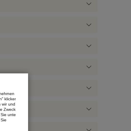
ernehmen
" klicken,
n wir und
ne Zwecke.
Sie unter
 Sie