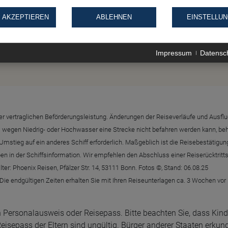
 AKZEPTIEREN
ABLEHNEN
EINSTELLU
Impressum
Datensc
g der vertraglichen Beförderungsleistung. Änderungen der Reiseverläufe und Au
wegen Niedrig- oder Hochwasser eine Strecke nicht befahren werden kann, behäl
mstieg auf ein anderes Schiff erforderlich. Maßgeblich ist die Reisebestätigun
aben in der Schiffsinformation. Wir empfehlen den Abschluss einer Reiserücktrit
r: Phoenix Reisen, Pfälzer Str. 14, 53111 Bonn. Fotos ©, Stand: 06.08.25
 Die endgültigen Zeiten erhalten Sie mit Ihren Reiseunterlagen ca. 3 Wochen vor
 Personalausweis oder Reisepass. Bitte beachten Sie, dass Kinde
sepass der Eltern sind ungültig. Bürger anderer Staaten erkund