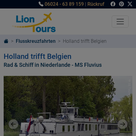
06024 - 63 89 159
|
Rückruf
Flusskreuzfahrten
Holland trifft Belgien
Holland trifft Belgien
Rad & Schiff in Niederlande - MS Fluvius
© SE Tours GmbH
Vorheriges Bild
Nächst